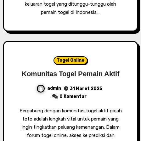
keluaran togel yang ditunggu-tunggu oleh
pemain togel di Indonesia.…
Togel Online
Komunitas Togel Pemain Aktif
admin
31 Maret 2025
0 Komentar
Bergabung dengan komunitas togel aktif gajah
toto adalah langkah vital untuk pemain yang
ingin tingkatkan peluang kemenangan. Dalam
forum togel online, akses ke prediksi dan