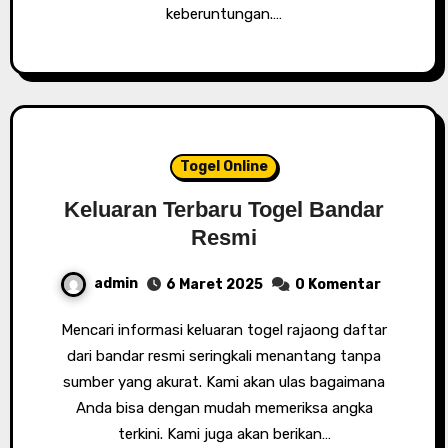
keberuntungan.…
Togel Online
Keluaran Terbaru Togel Bandar
Resmi
admin
6 Maret 2025
0 Komentar
Mencari informasi keluaran togel rajaong daftar
dari bandar resmi seringkali menantang tanpa
sumber yang akurat. Kami akan ulas bagaimana
Anda bisa dengan mudah memeriksa angka
terkini. Kami juga akan berikan…