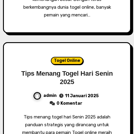
berkembangnya dunia togel online, banyak
pemain yang mencari…
Togel Online
Tips Menang Togel Hari Senin
2025
admin
11 Januari 2025
0 Komentar
Tips menang togel hari Senin 2025 adalah
panduan strategis yang dirancang untuk
membantu para pemain Togel online meraih