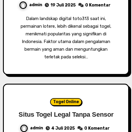
admin
19 Juli 2025
0 Komentar
Dalam landskap digital toto313 saat ini,
permainan lotere, lebih dikenal sebagai togel,
menikmati popularitas yang signifikan di
Indonesia. Faktor utama dalam pengalaman
bermain yang aman dan menguntungkan
terletak pada seleksi…
Togel Online
Situs Togel Legal Tanpa Sensor
admin
4 Juli 2025
0 Komentar