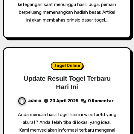
ketegangan saat menunggu hasil. Juga, pemain
berpeluang memenangkan hadiah besar. Artikel
ini akan membahas prinsip dasar togel…
Togel Online
Update Result Togel Terbaru
Hari Ini
admin
20 April 2025
0 Komentar
Anda mencari hasil togel hari ini winstar4d yang
akurat? Anda telah tiba di lokasi yang ideal.
Kami menyediakan informasi terbaru mengenai