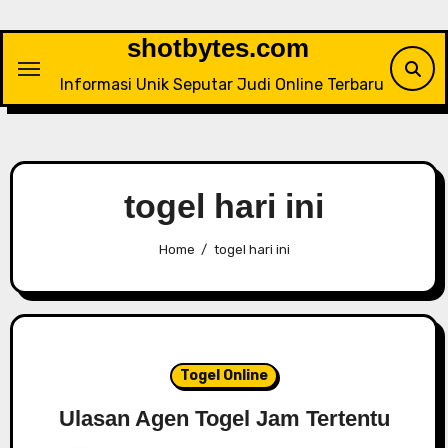
Skip
to
shotbytes.com
content
Informasi Unik Seputar Judi Online Terbaru
togel hari ini
Home
togel hari ini
Togel Online
Ulasan Agen Togel Jam Tertentu