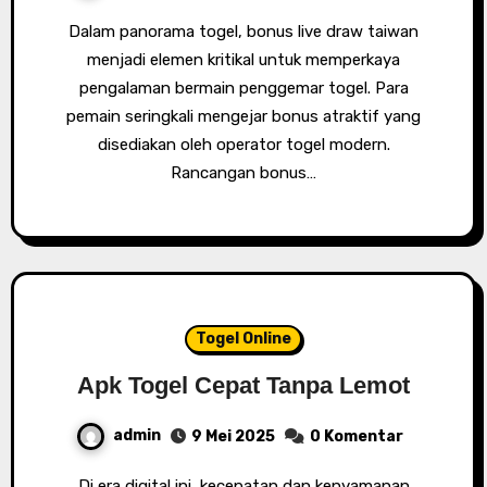
Dalam panorama togel, bonus live draw taiwan
menjadi elemen kritikal untuk memperkaya
pengalaman bermain penggemar togel. Para
pemain seringkali mengejar bonus atraktif yang
disediakan oleh operator togel modern.
Rancangan bonus…
Togel Online
Apk Togel Cepat Tanpa Lemot
admin
9 Mei 2025
0 Komentar
Di era digital ini, kecepatan dan kenyamanan