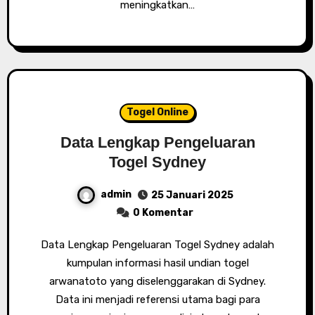
meningkatkan…
Togel Online
Data Lengkap Pengeluaran
Togel Sydney
admin
25 Januari 2025
0 Komentar
Data Lengkap Pengeluaran Togel Sydney adalah
kumpulan informasi hasil undian togel
arwanatoto yang diselenggarakan di Sydney.
Data ini menjadi referensi utama bagi para