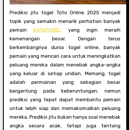
Prediksi jitu togel Toto Online 2025 menjadi
topik yang semakin menarik perhatian banyak
pemain
KATATOGEL
yang ingin meraih
kemenangan besar. Dengan terus
berkembangnya dunia togel online, banyak
pemain yang mencari cara untuk meningkatkan
peluang mereka dalam menebak angka-angka
yang keluar di setiap undian. Memang, togel
adalah permainan yang sebagian besar
bergantung pada keberuntungan, namun
prediksi yang tepat dapat membantu pemain
untuk lebih siap dan memaksimalkan peluang
mereka. Prediksi jitu bukan hanya soal menebak
angka secara acak, tetapi juga tentang