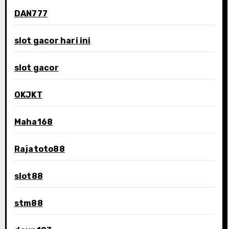
DAN777
slot gacor hari ini
slot gacor
OKJKT
Maha168
Rajatoto88
slot88
stm88