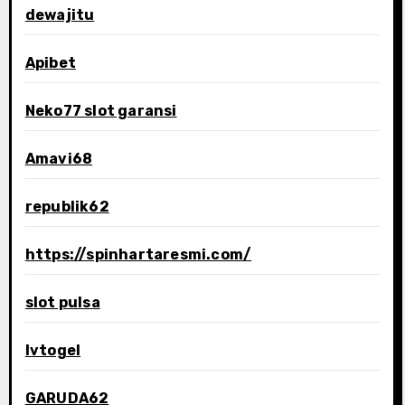
dewajitu
Apibet
Neko77 slot garansi
Amavi68
republik62
https://spinhartaresmi.com/
slot pulsa
lvtogel
GARUDA62