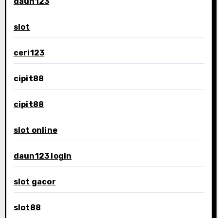
daun123
slot
ceri123
cipit88
cipit88
slot online
daun123 login
slot gacor
slot88