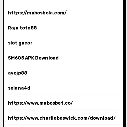
https://mabosbola.com/
Raja toto88
slot gacor
SM605 APK Download
ayojp88
solana4d
https://www.mabosbet.co/
https://www.charliebeswick.com/download/