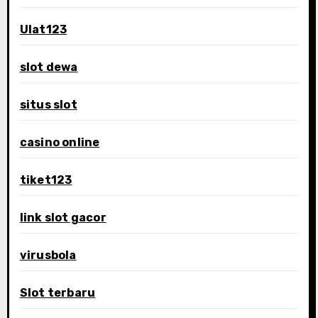
Ulat123
slot dewa
situs slot
casino online
tiket123
link slot gacor
virusbola
Slot terbaru