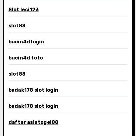
Slot leci123
slot88
bucin4d login
bucin4d toto
slot88
badak178 slot login
badak178 slot login
daftar asiatogel88