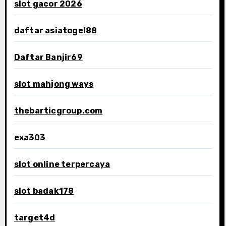
slot gacor 2026
daftar asiatogel88
Daftar Banjir69
slot mahjong ways
thebarticgroup.com
exa303
slot online terpercaya
slot badak178
target4d