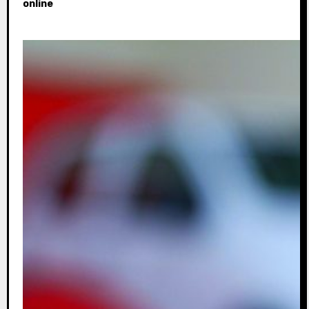
online