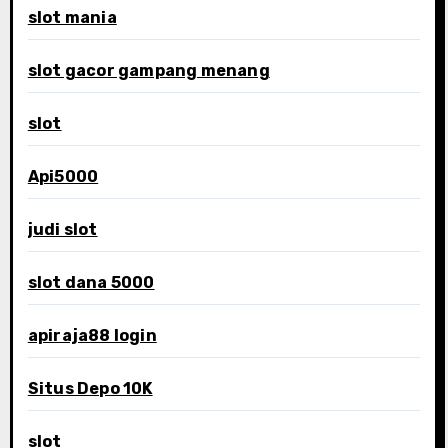
slot mania
slot gacor gampang menang
slot
Api5000
judi slot
slot dana 5000
apiraja88 login
Situs Depo 10K
slot