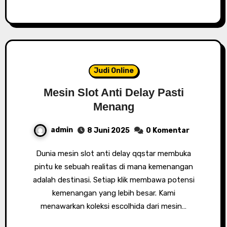
Judi Online
Mesin Slot Anti Delay Pasti
Menang
admin
8 Juni 2025
0 Komentar
Dunia mesin slot anti delay qqstar membuka
pintu ke sebuah realitas di mana kemenangan
adalah destinasi. Setiap klik membawa potensi
kemenangan yang lebih besar. Kami
menawarkan koleksi escolhida dari mesin…