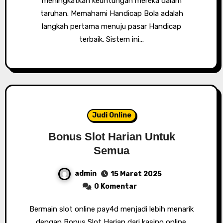
meningkatkan keuntungan mereka dalam
taruhan. Memahami Handicap Bola adalah
langkah pertama menuju pasar Handicap
terbaik. Sistem ini…
Judi Online
Bonus Slot Harian Untuk
Semua
admin
15 Maret 2025
0 Komentar
Bermain slot online pay4d menjadi lebih menarik
dengan Bonus Slot Harian dari kasino online.