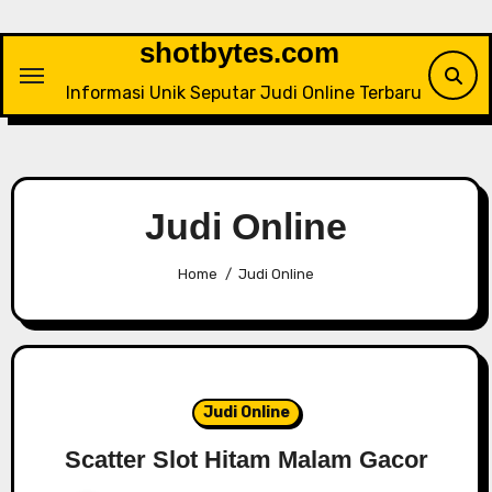
Skip
to
shotbytes.com
content
Informasi Unik Seputar Judi Online Terbaru
Judi Online
Home
Judi Online
Judi Online
Scatter Slot Hitam Malam Gacor