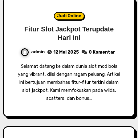
Judi Online
Fitur Slot Jackpot Terupdate
Hari Ini
admin
12 Mei 2025
0 Komentar
Selamat datang ke dalam dunia slot mcd bola
yang vibrant, diisi dengan ragam peluang. Artikel
ini bertujuan membahas fitur-fitur terkini dalam
slot jackpot. Kami memfokuskan pada wilds,
scatters, dan bonus…