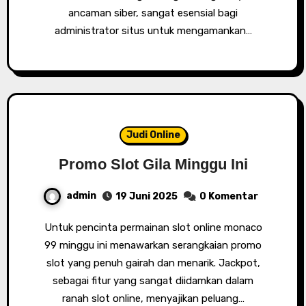
ancaman siber, sangat esensial bagi
administrator situs untuk mengamankan…
Judi Online
Promo Slot Gila Minggu Ini
admin
19 Juni 2025
0 Komentar
Untuk pencinta permainan slot online monaco
99 minggu ini menawarkan serangkaian promo
slot yang penuh gairah dan menarik. Jackpot,
sebagai fitur yang sangat diidamkan dalam
ranah slot online, menyajikan peluang…