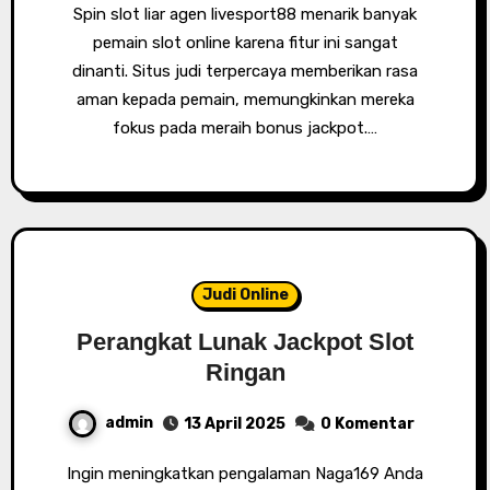
Spin slot liar agen livesport88 menarik banyak
pemain slot online karena fitur ini sangat
dinanti. Situs judi terpercaya memberikan rasa
aman kepada pemain, memungkinkan mereka
fokus pada meraih bonus jackpot.…
Judi Online
Perangkat Lunak Jackpot Slot
Ringan
admin
13 April 2025
0 Komentar
Ingin meningkatkan pengalaman Naga169 Anda