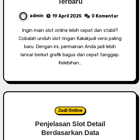
Terbaru
admin
19 April 2025
0 Komentar
Ingin main slot online lebih cepat dan stabil?
Cobalah unduh slot ringan Kakakjudi versi paling
baru. Dengan ini, permainan Anda jadi lebih
lancar berkat grafik bagus dan cepat tanggap.
Kelebihan…
Judi Online
Penjelasan Slot Detail
Berdasarkan Data