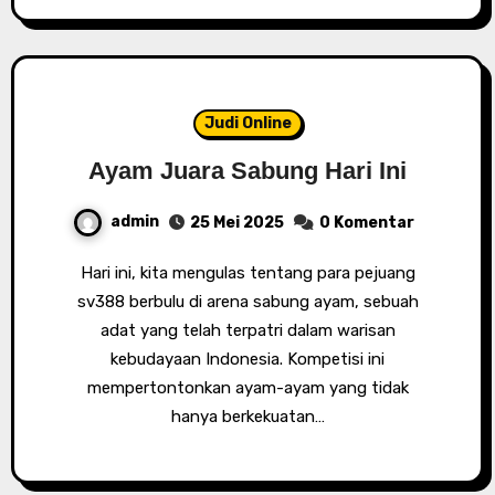
Judi Online
Ayam Juara Sabung Hari Ini
admin
25 Mei 2025
0 Komentar
Hari ini, kita mengulas tentang para pejuang
sv388 berbulu di arena sabung ayam, sebuah
adat yang telah terpatri dalam warisan
kebudayaan Indonesia. Kompetisi ini
mempertontonkan ayam-ayam yang tidak
hanya berkekuatan…