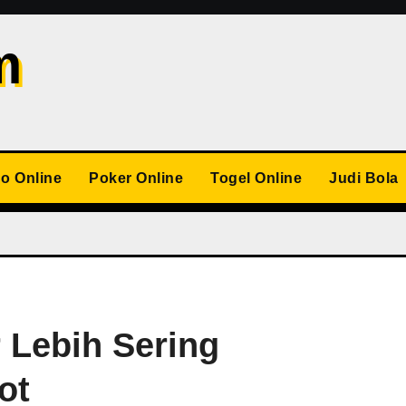
m
o Online
Poker Online
Togel Online
Judi Bola
 Lebih Sering
ot