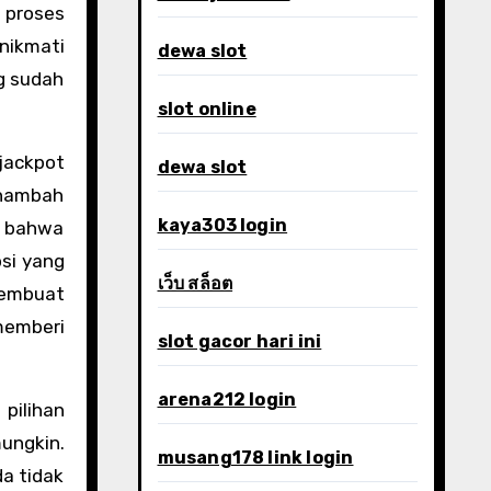
 proses
nikmati
dewa slot
ng sudah
slot online
jackpot
dewa slot
enambah
kaya303 login
n bahwa
si yang
เว็บ สล็อต
membuat
memberi
slot gacor hari ini
arena212 login
 pilihan
ungkin.
musang178 link login
a tidak