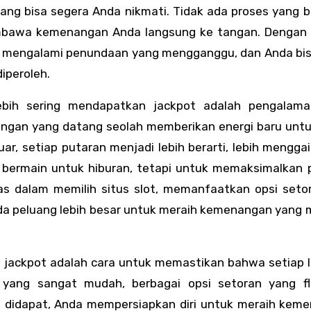
ng bisa segera Anda nikmati. Tidak ada proses yang be
embawa kemenangan Anda langsung ke tangan. Dengan
an mengalami penundaan yang mengganggu, dan Anda bis
iperoleh.
ebih sering mendapatkan jackpot adalah pengalam
gan yang datang seolah memberikan energi baru untu
ar, setiap putaran menjadi lebih berarti, lebih mengga
bermain untuk hiburan, tetapi untuk memaksimalkan 
s dalam memilih situs slot, memanfaatkan opsi seto
nda peluang lebih besar untuk meraih kemenangan yang 
an jackpot adalah cara untuk memastikan bahwa setiap 
ang sangat mudah, berbagai opsi setoran yang fle
a didapat, Anda mempersiapkan diri untuk meraih kem