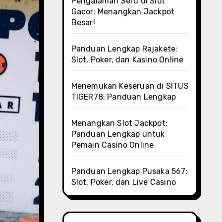
Pengalaman Seru di Slot
Gacor: Menangkan Jackpot
Besar!
Panduan Lengkap Rajakete:
Slot, Poker, dan Kasino Online
Menemukan Keseruan di SITUS
TIGER78: Panduan Lengkap
Menangkan Slot Jackpot:
Panduan Lengkap untuk
Pemain Casino Online
Panduan Lengkap Pusaka 567:
Slot, Poker, dan Live Casino