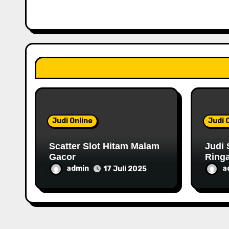
i
p
o
s
Judi Online
Judi 
Scatter Slot Hitam Malam
Judi
Gacor
Ring
admin
a
17 Juli 2025