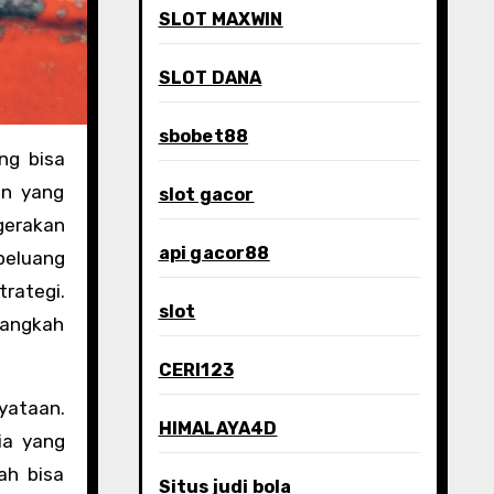
SLOT MAXWIN
SLOT DANA
sbobet88
ng bisa
an yang
slot gacor
gerakan
api gacor88
peluang
rategi.
slot
langkah
CERI123
yataan.
HIMALAYA4D
ia yang
ah bisa
Situs judi bola