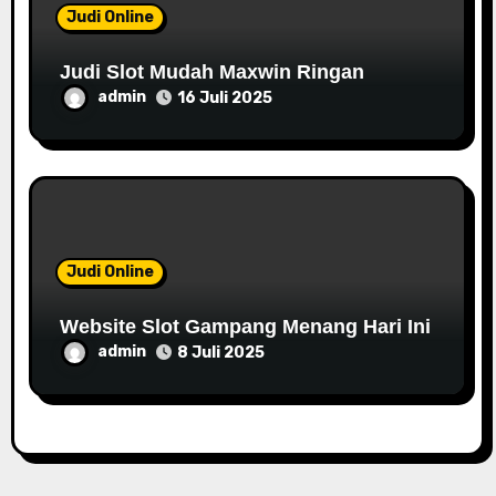
Judi Online
Judi Slot Mudah Maxwin Ringan
admin
16 Juli 2025
Judi Online
Website Slot Gampang Menang Hari Ini
admin
8 Juli 2025