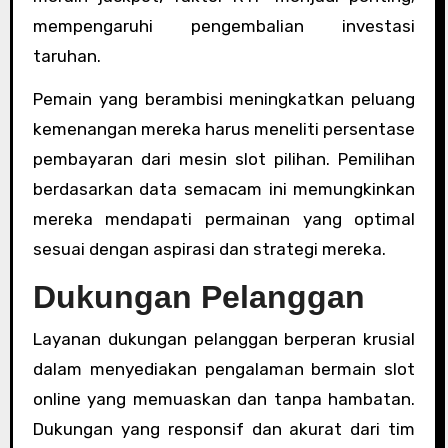
mempengaruhi pengembalian investasi
taruhan.
Pemain yang berambisi meningkatkan peluang
kemenangan mereka harus meneliti persentase
pembayaran dari mesin slot pilihan. Pemilihan
berdasarkan data semacam ini memungkinkan
mereka mendapati permainan yang optimal
sesuai dengan aspirasi dan strategi mereka.
Dukungan Pelanggan
Layanan dukungan pelanggan berperan krusial
dalam menyediakan pengalaman bermain slot
online yang memuaskan dan tanpa hambatan.
Dukungan yang responsif dan akurat dari tim