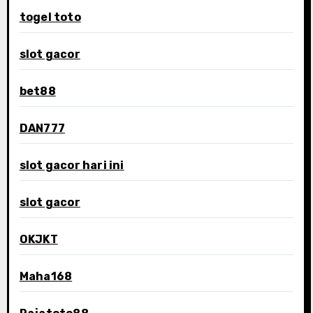
togel toto
slot gacor
bet88
DAN777
slot gacor hari ini
slot gacor
OKJKT
Maha168