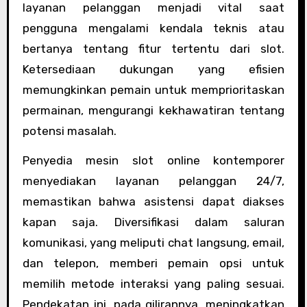
layanan pelanggan menjadi vital saat
pengguna mengalami kendala teknis atau
bertanya tentang fitur tertentu dari slot.
Ketersediaan dukungan yang efisien
memungkinkan pemain untuk memprioritaskan
permainan, mengurangi kekhawatiran tentang
potensi masalah.
Penyedia mesin slot online kontemporer
menyediakan layanan pelanggan 24/7,
memastikan bahwa asistensi dapat diakses
kapan saja. Diversifikasi dalam saluran
komunikasi, yang meliputi chat langsung, email,
dan telepon, memberi pemain opsi untuk
memilih metode interaksi yang paling sesuai.
Pendekatan ini, pada gilirannya, meningkatkan