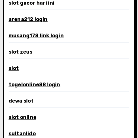
slot gacor hari ini
arena212 login
musang178 link login
slot zeus
slot
togelonline88 login
dewa slot
slot online
sultanlido