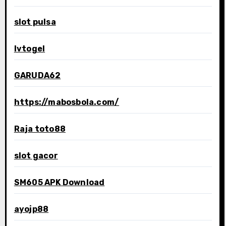
slot pulsa
lvtogel
GARUDA62
https://mabosbola.com/
Raja toto88
slot gacor
SM605 APK Download
ayojp88