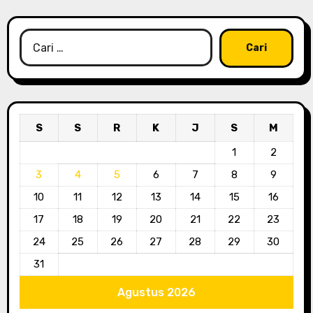
Cari
untuk:
S
S
R
K
J
S
M
1
2
3
4
5
6
7
8
9
10
11
12
13
14
15
16
17
18
19
20
21
22
23
24
25
26
27
28
29
30
31
Agustus 2026