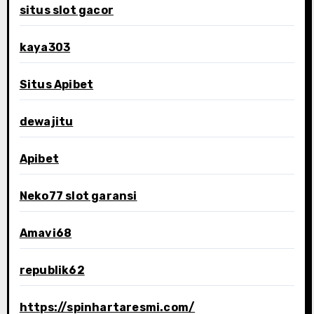
situs slot gacor
kaya303
Situs Apibet
dewajitu
Apibet
Neko77 slot garansi
Amavi68
republik62
https://spinhartaresmi.com/