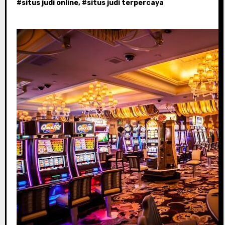
#
situs judi online
, #
situs judi terpercaya