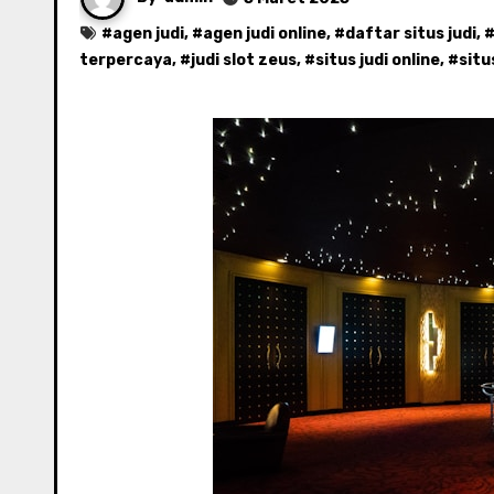
#
agen judi
, #
agen judi online
, #
daftar situs judi
, 
terpercaya
, #
judi slot zeus
, #
situs judi online
, #
situ