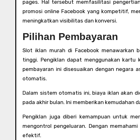
pages. Hal tersebut memfasilitasi pengertia
promosi online Facebook yang kompetitif, me
meningkatkan visibilitas dan konversi.
Pilihan Pembayaran
Slot iklan murah di Facebook menawarkan be
tinggi. Pengiklan dapat menggunakan kartu k
pembayaran ini disesuaikan dengan negara a
otomatis.
Dalam sistem otomatis ini, biaya iklan akan 
pada akhir bulan. Ini memberikan kemudahan d
Pengiklan juga diberi kemampuan untuk me
mengontrol pengeluaran. Dengan memahami ta
efektif.