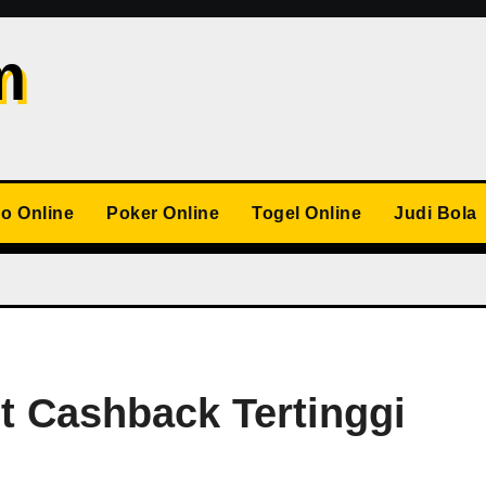
m
o Online
Poker Online
Togel Online
Judi Bola
 Cashback Tertinggi