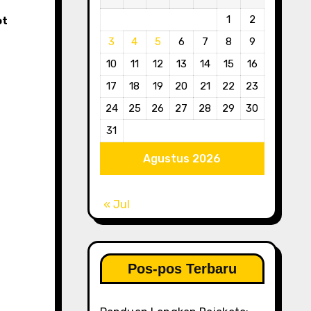
1
2
ot
3
4
5
6
7
8
9
10
11
12
13
14
15
16
17
18
19
20
21
22
23
24
25
26
27
28
29
30
31
Agustus 2026
« Jul
Pos-pos Terbaru