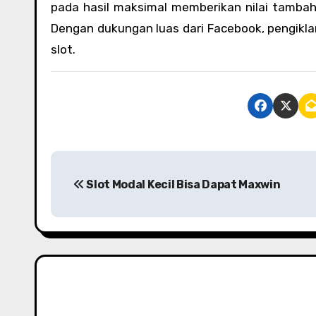
pada hasil maksimal memberikan nilai tambah
Dengan dukungan luas dari Facebook, pengikla
slot.
N
Slot Modal Kecil Bisa Dapat Maxwin
a
v
i
g
a