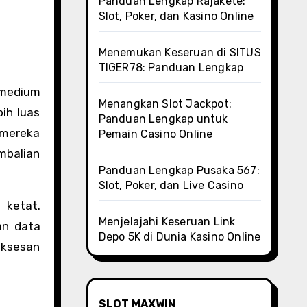
Panduan Lengkap Rajakete:
Slot, Poker, dan Kasino Online
Menemukan Keseruan di SITUS
TIGER78: Panduan Lengkap
 medium
Menangkan Slot Jackpot:
ih luas
Panduan Lengkap untuk
 mereka
Pemain Casino Online
mbalian
Panduan Lengkap Pusaka 567:
Slot, Poker, dan Live Casino
 ketat.
Menjelajahi Keseruan Link
an data
Depo 5K di Dunia Kasino Online
uksesan
SLOT MAXWIN