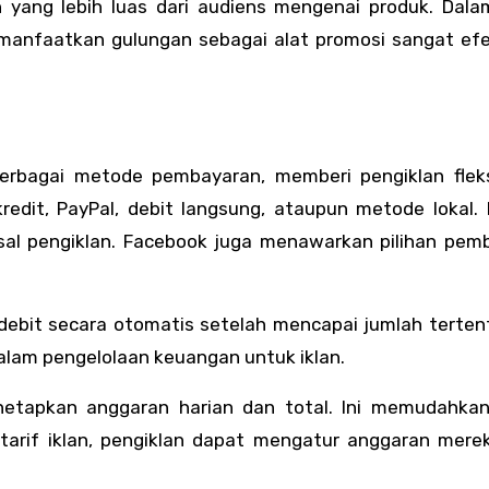
n yang lebih luas dari audiens mengenai produk. Dala
manfaatkan gulungan sebagai alat promosi sangat efekt
rbagai metode pembayaran, memberi pengiklan fleksi
redit, PayPal, debit langsung, ataupun metode lokal.
sal pengiklan. Facebook juga menawarkan pilihan pem
didebit secara otomatis setelah mencapai jumlah terten
alam pengelolaan keuangan untuk iklan.
netapkan anggaran harian dan total. Ini memudahka
rif iklan, pengiklan dapat mengatur anggaran merek