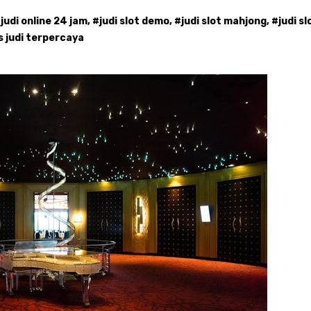
#
judi online 24 jam
, #
judi slot demo
, #
judi slot mahjong
, #
judi sl
s judi terpercaya