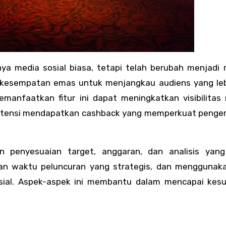
ya media sosial biasa, tetapi telah berubah menjadi
 kesempatan emas untuk menjangkau audiens yang leb
manfaatkan fitur ini dapat meningkatkan visibilitas
berpotensi mendapatkan cashback yang memperkuat penge
 penyesuaian target, anggaran, dan analisis yang
an waktu peluncuran yang strategis, dan menggunak
usial. Aspek-aspek ini membantu dalam mencapai kes