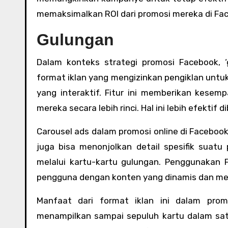
memaksimalkan ROI dari promosi mereka di Fa
Gulungan
Dalam konteks strategi promosi Facebook, ‘
format iklan yang mengizinkan pengiklan untu
yang interaktif. Fitur ini memberikan kese
mereka secara lebih rinci. Hal ini lebih efekti
Carousel ads dalam promosi online di Faceboo
juga bisa menonjolkan detail spesifik suatu
melalui kartu-kartu gulungan. Penggunakan F
pengguna dengan konten yang dinamis dan me
Manfaat dari format iklan ini dalam prom
menampilkan sampai sepuluh kartu dalam sat