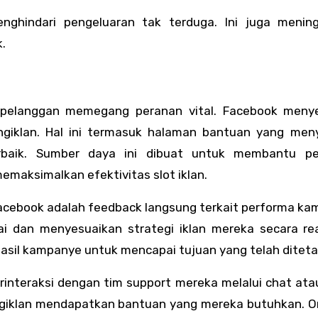
hindari pengeluaran tak terduga. Ini juga menin
.
n pelanggan memegang peranan vital. Facebook meny
iklan. Hal ini termasuk halaman bantuan yang meny
rbaik. Sumber daya ini dibuat untuk membantu pe
aksimalkan efektivitas slot iklan.
Facebook adalah feedback langsung terkait performa ka
i dan menyesuaikan strategi iklan mereka secara rea
hasil kampanye untuk mencapai tujuan yang telah ditet
teraksi dengan tim support mereka melalui chat atau
ngiklan mendapatkan bantuan yang mereka butuhkan. Or