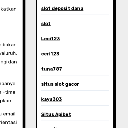
slot deposit dana
gkatkan
slot
Leci123
ediakan
eluruh,
ceri123
ngiklan
tuna787
mpanye.
situs slot gacor
l-time.
kaya303
apkan.
 email.
Situs Apibet
ientasi