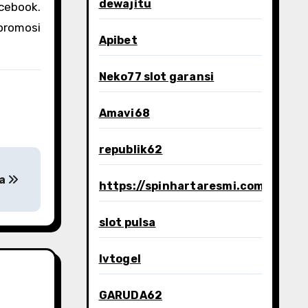
dewajitu
cebook.
promosi
Apibet
Neko77 slot garansi
Amavi68
republik62
ya
https://spinhartaresmi.com/
slot pulsa
lvtogel
GARUDA62