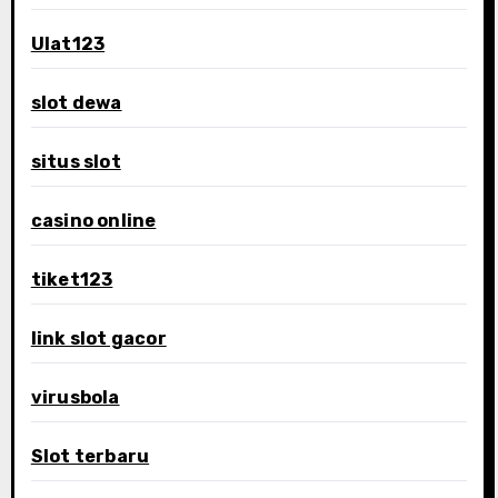
Ulat123
slot dewa
situs slot
casino online
tiket123
link slot gacor
virusbola
Slot terbaru