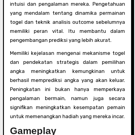
intuisi dan pengalaman mereka. Pengetahuan
yang mendalam tentang dinamika permainan
togel dan teknik analisis outcome sebelumnya
memiliki peran vital. Itu membantu dalam
pengembangan prediksi yang lebih akurat.
Memiliki kejelasan mengenai mekanisme togel
dan pendekatan strategis dalam pemilihan
angka meningkatkan kemungkinan untuk
berhasil memprediksi angka yang akan keluar.
Peningkatan ini bukan hanya memperkaya
pengalaman bermain, namun juga secara
signifikan meningkatkan kesempatan pemain
untuk memenangkan hadiah yang mereka incar.
Gameplay