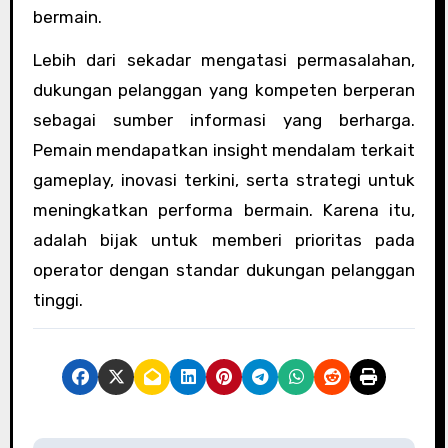
bermain.
Lebih dari sekadar mengatasi permasalahan,
dukungan pelanggan yang kompeten berperan
sebagai sumber informasi yang berharga.
Pemain mendapatkan insight mendalam terkait
gameplay, inovasi terkini, serta strategi untuk
meningkatkan performa bermain. Karena itu,
adalah bijak untuk memberi prioritas pada
operator dengan standar dukungan pelanggan
tinggi.