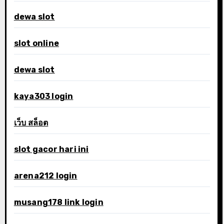
dewa slot
slot online
dewa slot
kaya303 login
เว็บ สล็อต
slot gacor hari ini
arena212 login
musang178 link login