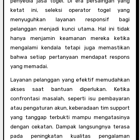
penyedia jasa togel. Di era persaingan yang
ketat ini, seleksi operator togel yang
menyuguhkan layanan responsif bagi
pelanggan menjadi kunci utama. Hal ini tidak
hanya menjamin keamanan mereka ketika
mengalami kendala tetapi juga memastikan
bahwa setiap pertanyaan mendapat respons
yang memadai.
Layanan pelanggan yang efektif memudahkan
akses saat bantuan diperlukan. Ketika
confrontasi masalah, seperti isu pembayaran
atau pengaturan akun, keberadaan tim support
yang tanggap terbukti mampu mengatasinya
dengan cekatan. Dampak langsungnya terasa
pada peningkatan kualitas pengalaman