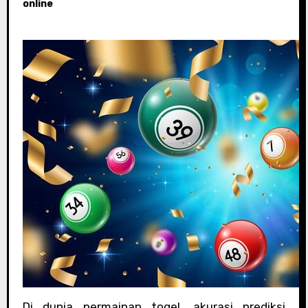
online
Di dunia permainan togel, akurasi prediksi