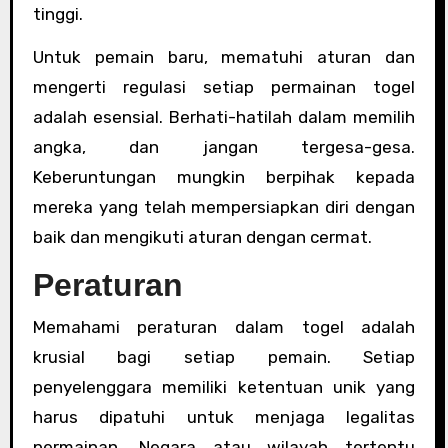
tinggi.
Untuk pemain baru, mematuhi aturan dan
mengerti regulasi setiap permainan togel
adalah esensial. Berhati-hatilah dalam memilih
angka, dan jangan tergesa-gesa.
Keberuntungan mungkin berpihak kepada
mereka yang telah mempersiapkan diri dengan
baik dan mengikuti aturan dengan cermat.
Peraturan
Memahami peraturan dalam togel adalah
krusial bagi setiap pemain. Setiap
penyelenggara memiliki ketentuan unik yang
harus dipatuhi untuk menjaga legalitas
permainan. Negara atau wilayah tertentu