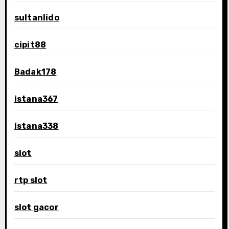
sultanlido
cipit88
Badak178
istana367
istana338
slot
rtp slot
slot gacor