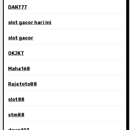
DAN777
slot gacor hari ini
slot gacor
OKJKT
Maha168
Rajatoto88
slot88
stm88