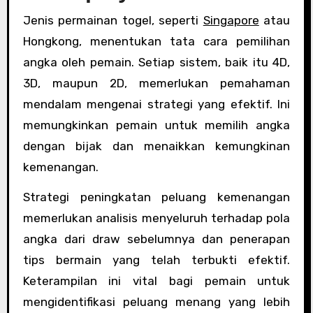
Jenis permainan togel, seperti
Singapore
atau
Hongkong, menentukan tata cara pemilihan
angka oleh pemain. Setiap sistem, baik itu 4D,
3D, maupun 2D, memerlukan pemahaman
mendalam mengenai strategi yang efektif. Ini
memungkinkan pemain untuk memilih angka
dengan bijak dan menaikkan kemungkinan
kemenangan.
Strategi peningkatan peluang kemenangan
memerlukan analisis menyeluruh terhadap pola
angka dari draw sebelumnya dan penerapan
tips bermain yang telah terbukti efektif.
Keterampilan ini vital bagi pemain untuk
mengidentifikasi peluang menang yang lebih