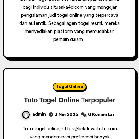
bagi individu situsaka4d.com yang mengejar
pengalaman judi togel online yang terpercaya
dan autentik. Sebagai agen togel resmi, mereka
menyediakan platform yang memudahkan
pemain dalam…
Togel Online
Toto Togel Online Terpopuler
admin
3 Mei 2025
0 Komentar
Toto togel online, https://linkdewatoto.com
yang mendominasi preferensi banyak