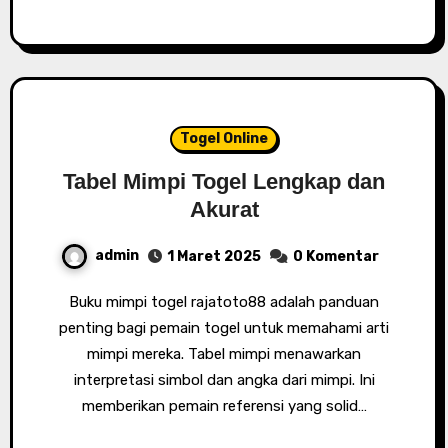
Togel Online
Tabel Mimpi Togel Lengkap dan
Akurat
admin
1 Maret 2025
0 Komentar
Buku mimpi togel rajatoto88 adalah panduan
penting bagi pemain togel untuk memahami arti
mimpi mereka. Tabel mimpi menawarkan
interpretasi simbol dan angka dari mimpi. Ini
memberikan pemain referensi yang solid…