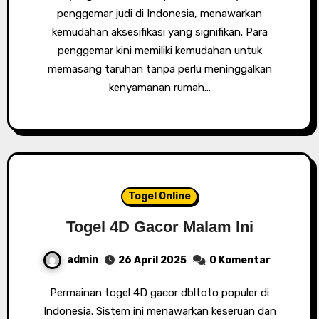
penggemar judi di Indonesia, menawarkan
kemudahan aksesifikasi yang signifikan. Para
penggemar kini memiliki kemudahan untuk
memasang taruhan tanpa perlu meninggalkan
kenyamanan rumah…
Togel Online
Togel 4D Gacor Malam Ini
admin
26 April 2025
0 Komentar
Permainan togel 4D gacor dbltoto populer di
Indonesia. Sistem ini menawarkan keseruan dan