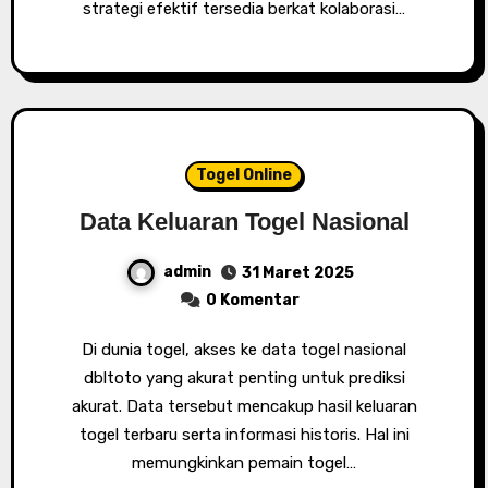
strategi efektif tersedia berkat kolaborasi…
Togel Online
Data Keluaran Togel Nasional
admin
31 Maret 2025
0 Komentar
Di dunia togel, akses ke data togel nasional
dbltoto yang akurat penting untuk prediksi
akurat. Data tersebut mencakup hasil keluaran
togel terbaru serta informasi historis. Hal ini
memungkinkan pemain togel…