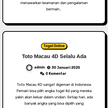
menawarkan keamanan dan pengalaman
bermain…
Togel Online
Toto Macau 4D Selalu Ada
admin
30 Januari 2025
0 Komentar
Toto Macau 4D sangat digemari di Indonesia.
Pemain bisa pilih angka togel 4d yang mereka
yakin akan keluar dalam undian. Setiap hari, ada
banyak angka yang bisa dipilih yang