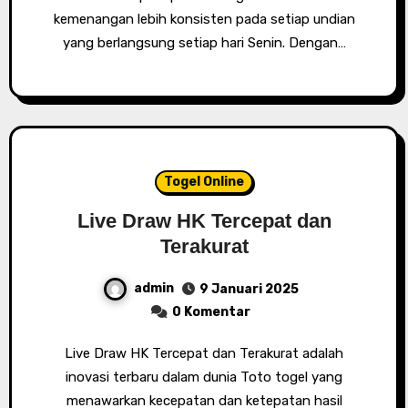
kemenangan lebih konsisten pada setiap undian
yang berlangsung setiap hari Senin. Dengan…
Togel Online
Live Draw HK Tercepat dan
Terakurat
admin
9 Januari 2025
0 Komentar
Live Draw HK Tercepat dan Terakurat adalah
inovasi terbaru dalam dunia Toto togel yang
menawarkan kecepatan dan ketepatan hasil