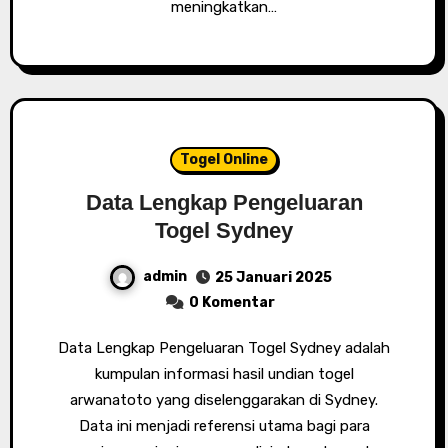
meningkatkan…
Togel Online
Data Lengkap Pengeluaran
Togel Sydney
admin
25 Januari 2025
0 Komentar
Data Lengkap Pengeluaran Togel Sydney adalah
kumpulan informasi hasil undian togel
arwanatoto yang diselenggarakan di Sydney.
Data ini menjadi referensi utama bagi para