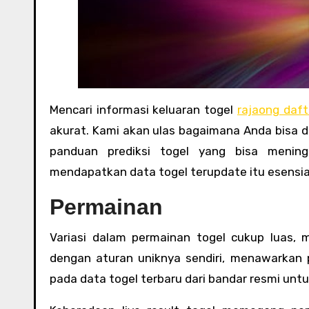
Mencari informasi keluaran togel
rajaong daft
akurat. Kami akan ulas bagaimana Anda bisa 
panduan prediksi togel yang bisa menin
mendapatkan data togel terupdate itu esensia
Permainan
Variasi dalam permainan togel cukup luas, 
dengan aturan uniknya sendiri, menawarkan 
pada data togel terbaru dari bandar resmi untuk