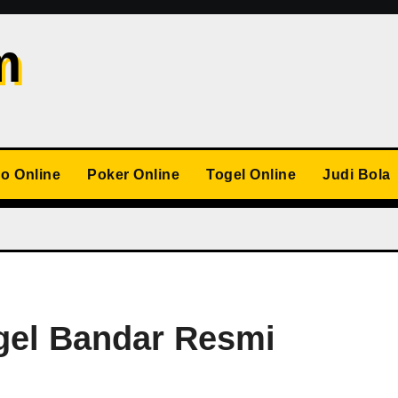
m
o Online
Poker Online
Togel Online
Judi Bola
gel Bandar Resmi