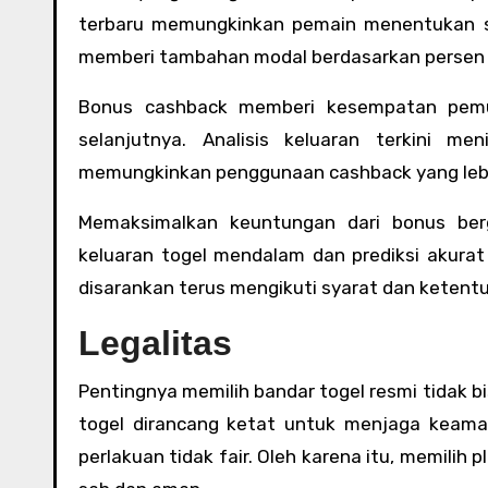
terbaru memungkinkan pemain menentukan st
memberi tambahan modal berdasarkan persen d
Bonus cashback memberi kesempatan pemuli
selanjutnya. Analisis keluaran terkini m
memungkinkan penggunaan cashback yang lebi
Memaksimalkan keuntungan dari bonus berg
keluaran togel mendalam dan prediksi akura
disarankan terus mengikuti syarat dan keten
Legalitas
Pentingnya memilih bandar togel resmi tidak bi
togel dirancang ketat untuk menjaga keama
perlakuan tidak fair. Oleh karena itu, memilih