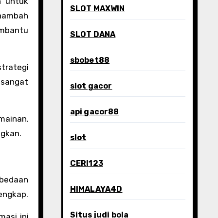
n untuk
SLOT MAXWIN
enambah
embantu
SLOT DANA
sbobet88
trategi
i sangat
slot gacor
api gacor88
mainan.
ngkan.
slot
CERI123
rbedaan
HIMALAYA4D
lengkap.
Situs judi bola
asi ini