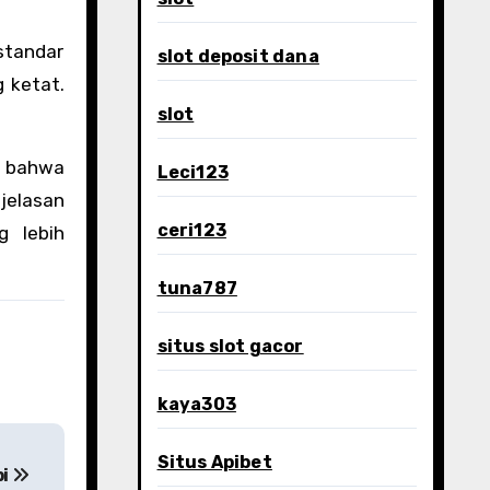
 standar
slot deposit dana
 ketat.
slot
n bahwa
Leci123
jelasan
ceri123
 lebih
tuna787
situs slot gacor
kaya303
Situs Apibet
pi