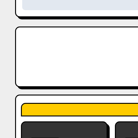
v
i
g
a
s
i
p
o
s