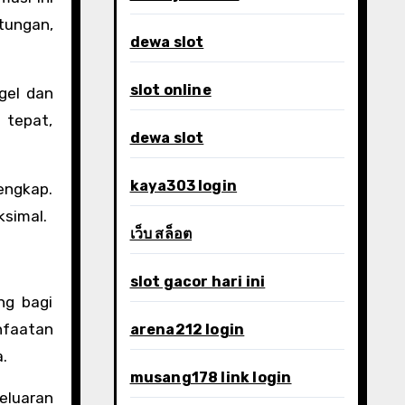
tungan,
dewa slot
slot online
gel dan
 tepat,
dewa slot
kaya303 login
engkap.
simal.
เว็บ สล็อต
slot gacor hari ini
ng bagi
nfaatan
arena212 login
.
musang178 link login
keluaran