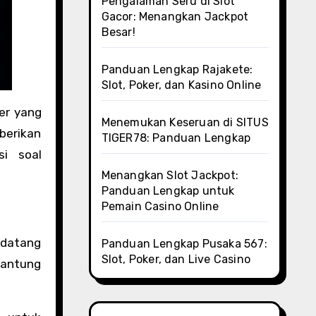
Pengalaman Seru di Slot
Gacor: Menangkan Jackpot
Besar!
Panduan Lengkap Rajakete:
Slot, Poker, dan Kasino Online
er yang
Menemukan Keseruan di SITUS
berikan
TIGER78: Panduan Lengkap
i soal
Menangkan Slot Jackpot:
Panduan Lengkap untuk
Pemain Casino Online
 datang
Panduan Lengkap Pusaka 567:
Slot, Poker, dan Live Casino
gantung