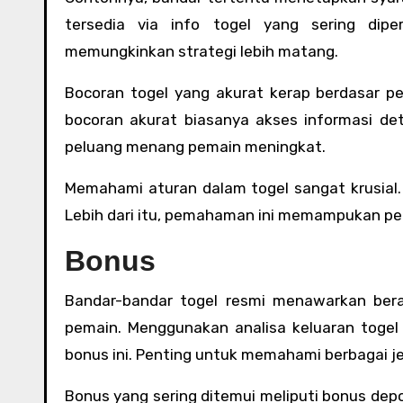
tersedia via info togel yang sering dip
memungkinkan strategi lebih matang.
Bocoran togel yang akurat kerap berdasar p
bocoran akurat biasanya akses informasi det
peluang menang pemain meningkat.
Memahami aturan dalam togel sangat krusial.
Lebih dari itu, pemahaman ini memampukan p
Bonus
Bandar-bandar togel resmi menawarkan be
pemain. Menggunakan analisa keluaran tog
bonus ini. Penting untuk memahami berbagai j
Bonus yang sering ditemui meliputi bonus depos