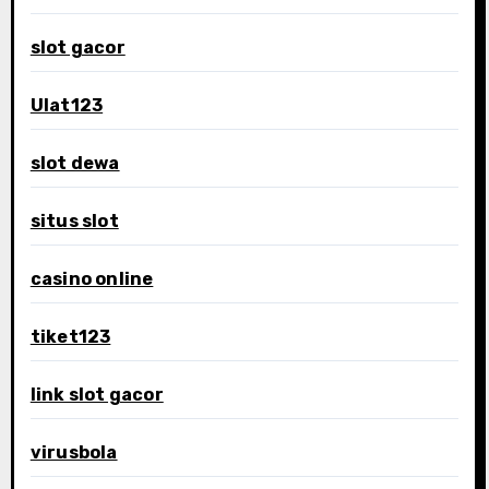
slot gacor
Ulat123
slot dewa
situs slot
casino online
tiket123
link slot gacor
virusbola