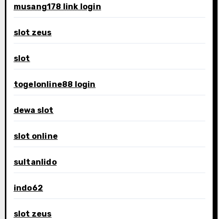
musang178 link login
slot zeus
slot
togelonline88 login
dewa slot
slot online
sultanlido
indo62
slot zeus