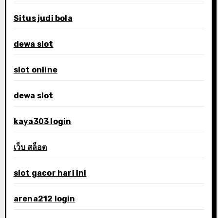
Situs judi bola
dewa slot
slot online
dewa slot
kaya303 login
เว็บ สล็อต
slot gacor hari ini
arena212 login