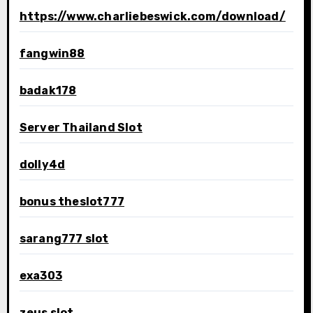
https://www.charliebeswick.com/download/
fangwin88
badak178
Server Thailand Slot
dolly4d
bonus theslot777
sarang777 slot
exa303
zeus slot