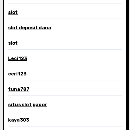
slot
slot deposit dana
slot
Leci123
ceri123
tuna787
situs slot gacor
kaya303