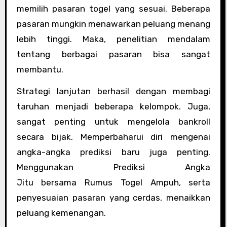
memilih pasaran togel yang sesuai. Beberapa
pasaran mungkin menawarkan peluang menang
lebih tinggi. Maka, penelitian mendalam
tentang berbagai pasaran bisa sangat
membantu.
Strategi lanjutan berhasil dengan membagi
taruhan menjadi beberapa kelompok. Juga,
sangat penting untuk mengelola bankroll
secara bijak. Memperbaharui diri mengenai
angka-angka prediksi baru juga penting.
Menggunakan Prediksi Angka
Jitu bersama Rumus Togel Ampuh, serta
penyesuaian pasaran yang cerdas, menaikkan
peluang kemenangan.