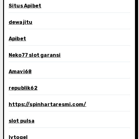
Situs Apibet
dewajitu
Apibet
Neko77 slot garansi
Amavi68
republik62
https://spinhartaresmi.com/
slot pulsa
lvtogel