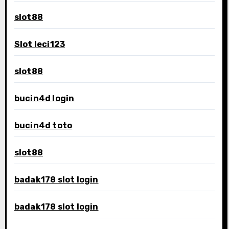
slot88
Slot leci123
slot88
bucin4d login
bucin4d toto
slot88
badak178 slot login
badak178 slot login