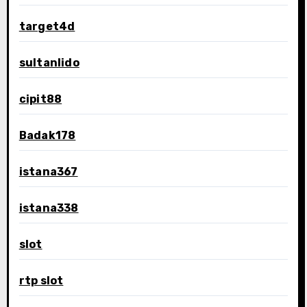
target4d
sultanlido
cipit88
Badak178
istana367
istana338
slot
rtp slot