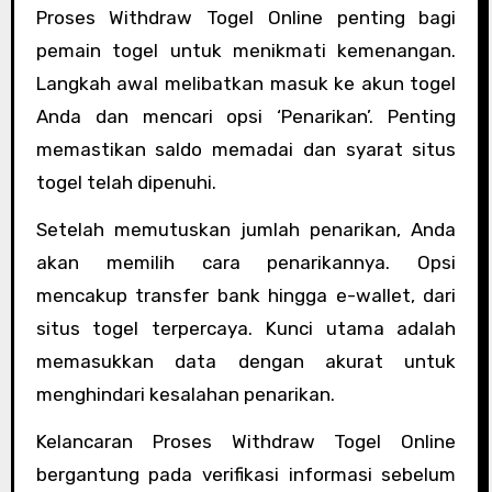
Proses Withdraw Togel Online penting bagi
pemain togel untuk menikmati kemenangan.
Langkah awal melibatkan masuk ke akun togel
Anda dan mencari opsi ‘Penarikan’. Penting
memastikan saldo memadai dan syarat situs
togel telah dipenuhi.
Setelah memutuskan jumlah penarikan, Anda
akan memilih cara penarikannya. Opsi
mencakup transfer bank hingga e-wallet, dari
situs togel terpercaya. Kunci utama adalah
memasukkan data dengan akurat untuk
menghindari kesalahan penarikan.
Kelancaran Proses Withdraw Togel Online
bergantung pada verifikasi informasi sebelum