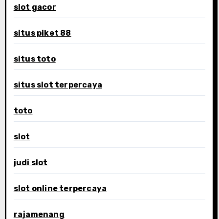
slot gacor
situs piket 88
situs toto
situs slot terpercaya
toto
slot
judi slot
slot online terpercaya
rajamenang