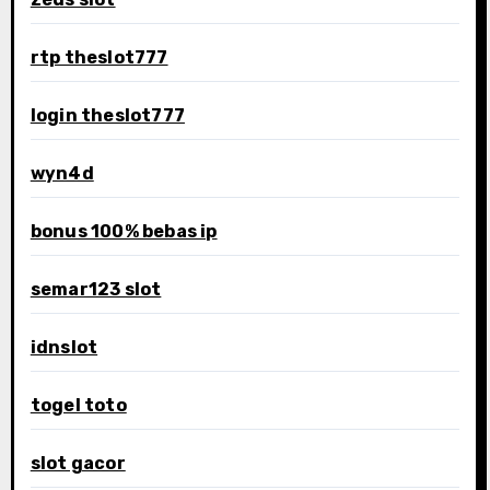
rtp theslot777
login theslot777
wyn4d
bonus 100% bebas ip
semar123 slot
idnslot
togel toto
slot gacor