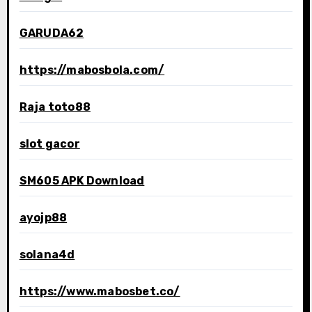
GARUDA62
https://mabosbola.com/
Raja toto88
slot gacor
SM605 APK Download
ayojp88
solana4d
https://www.mabosbet.co/