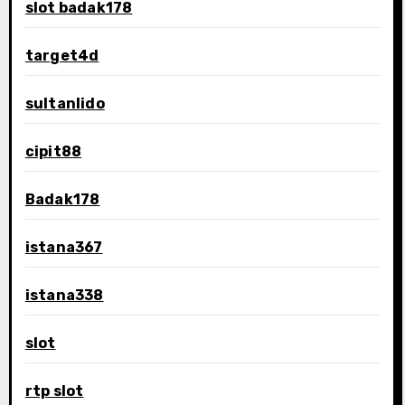
slot badak178
target4d
sultanlido
cipit88
Badak178
istana367
istana338
slot
rtp slot