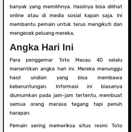
banyak yang memilihnya. Hasilnya bisa dilihat
online atau di media sosial kapan saja. Ini
membantu pemain untuk terus mengikuti dan
mengecek peluang mereka.
Angka Hari Ini
Para penggemar Toto Macau 4D selalu
menantikan angka hari ini. Mereka menunggu
hasil undian yang bisa membawa
keberuntungan. Informasi ini biasanya
diumumkan pada jam-jam tertentu, membuat
semua orang merasa tegang tapi penuh
harapan.
Pemain sering memeriksa situs resmi Toto