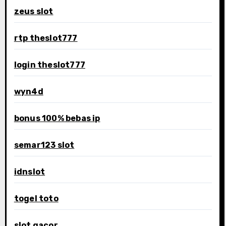
zeus slot
rtp theslot777
login theslot777
wyn4d
bonus 100% bebas ip
semar123 slot
idnslot
togel toto
slot gacor