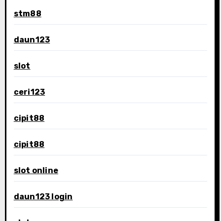
stm88
daun123
slot
ceri123
cipit88
cipit88
slot online
daun123 login