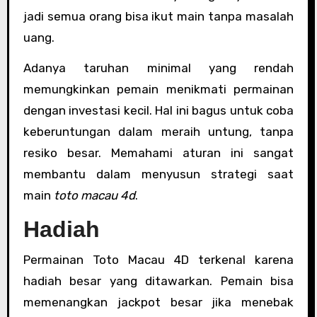
jadi semua orang bisa ikut main tanpa masalah
uang.
Adanya taruhan minimal yang rendah
memungkinkan pemain menikmati permainan
dengan investasi kecil. Hal ini bagus untuk coba
keberuntungan dalam meraih untung, tanpa
resiko besar. Memahami aturan ini sangat
membantu dalam menyusun strategi saat
main
toto macau 4d
.
Hadiah
Permainan Toto Macau 4D terkenal karena
hadiah besar yang ditawarkan. Pemain bisa
memenangkan jackpot besar jika menebak