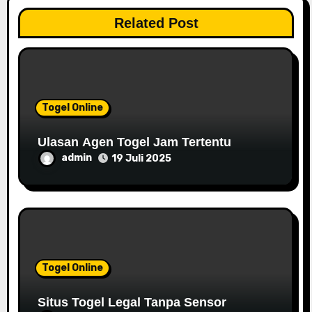
s
Related Post
Togel Online
Ulasan Agen Togel Jam Tertentu
admin
19 Juli 2025
Togel Online
Situs Togel Legal Tanpa Sensor