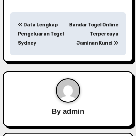
N
Data Lengkap
Bandar Togel Online
a
Pengeluaran Togel
Terpercaya
v
Sydney
Jaminan Kunci
i
g
a
s
i
By
admin
p
o