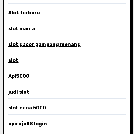
Slot terbaru
slot mania
slot gacor gampang menang
slot
Api5000
judi slot
slot dana 5000
apiraja88 login