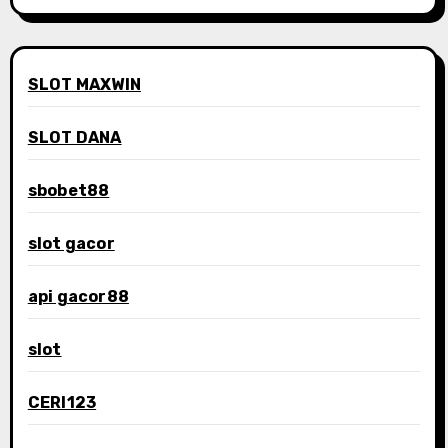
SLOT MAXWIN
SLOT DANA
sbobet88
slot gacor
api gacor88
slot
CERI123