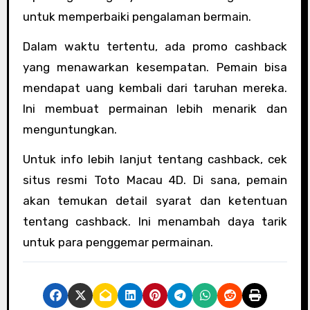
untuk memperbaiki pengalaman bermain.
Dalam waktu tertentu, ada promo cashback
yang menawarkan kesempatan. Pemain bisa
mendapat uang kembali dari taruhan mereka.
Ini membuat permainan lebih menarik dan
menguntungkan.
Untuk info lebih lanjut tentang cashback, cek
situs resmi Toto Macau 4D. Di sana, pemain
akan temukan detail syarat dan ketentuan
tentang cashback. Ini menambah daya tarik
untuk para penggemar permainan.