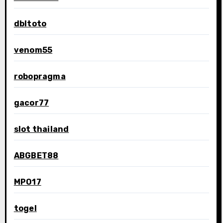
dbltoto
venom55
robopragma
gacor77
slot thailand
ABGBET88
MPO17
togel