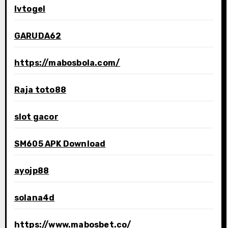
lvtogel
GARUDA62
https://mabosbola.com/
Raja toto88
slot gacor
SM605 APK Download
ayojp88
solana4d
https://www.mabosbet.co/