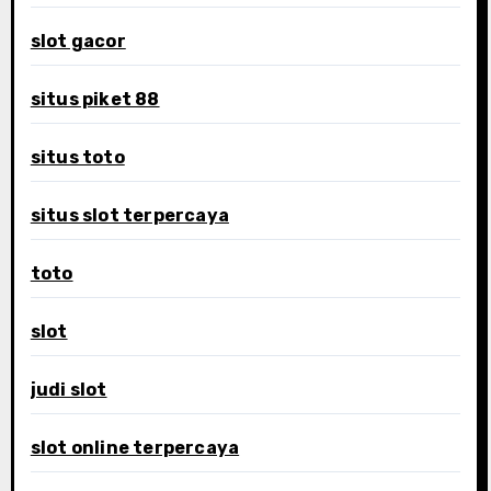
slot gacor
situs piket 88
situs toto
situs slot terpercaya
toto
slot
judi slot
slot online terpercaya