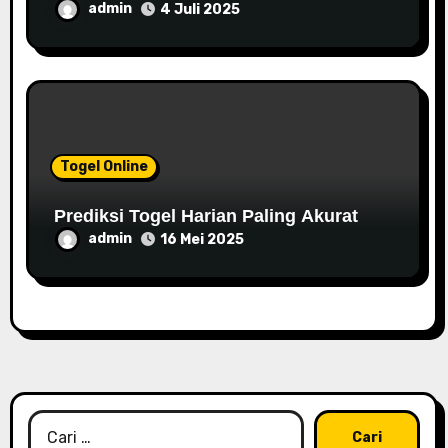
admin
4 Juli 2025
Togel Online
Prediksi Togel Harian Paling Akurat
admin
16 Mei 2025
Cari