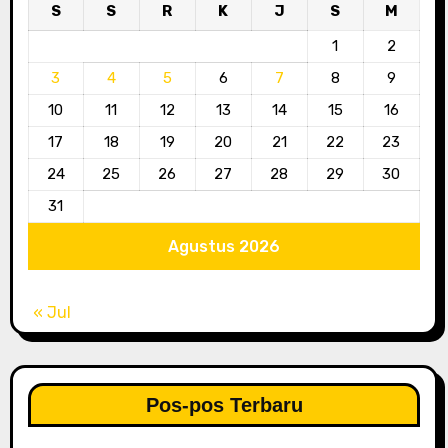
S
S
R
K
J
S
M
1
2
3
4
5
6
7
8
9
10
11
12
13
14
15
16
17
18
19
20
21
22
23
24
25
26
27
28
29
30
31
Agustus 2026
« Jul
Pos-pos Terbaru