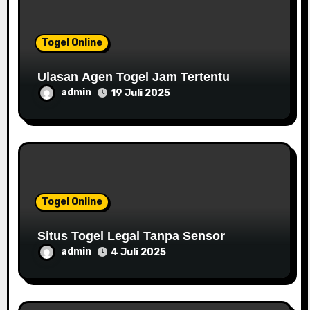
Togel Online
Ulasan Agen Togel Jam Tertentu
admin
19 Juli 2025
Togel Online
Situs Togel Legal Tanpa Sensor
admin
4 Juli 2025