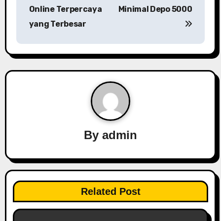
a
Online Terpercaya
Minimal Depo 5000
v
yang Terbesar
i
g
a
s
i
By
admin
p
o
s
Related Post