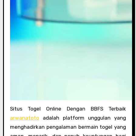
Situs Togel Online Dengan BBFS Terbaik
arwanatoto
adalah platform unggulan yang
menghadirkan pengalaman bermain togel yang