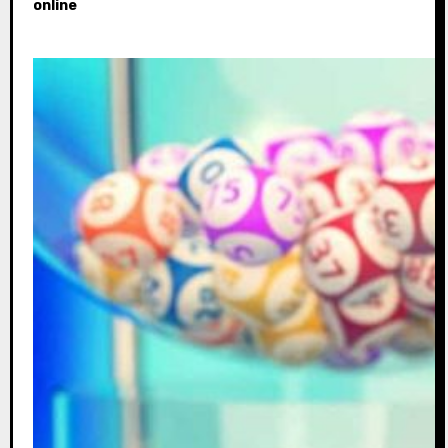
online