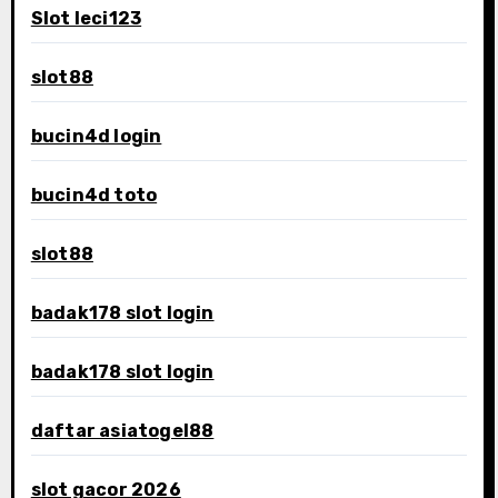
Slot leci123
slot88
bucin4d login
bucin4d toto
slot88
badak178 slot login
badak178 slot login
daftar asiatogel88
slot gacor 2026