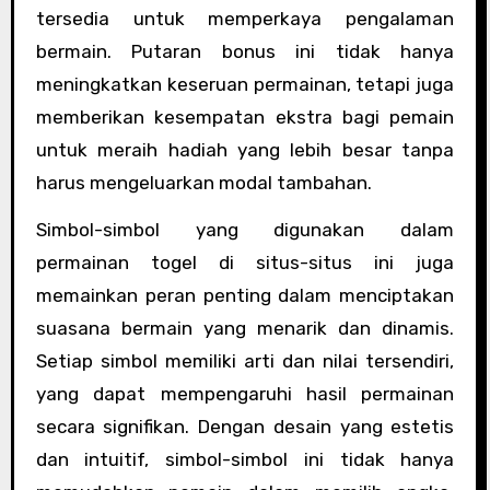
tersedia untuk memperkaya pengalaman
bermain. Putaran bonus ini tidak hanya
meningkatkan keseruan permainan, tetapi juga
memberikan kesempatan ekstra bagi pemain
untuk meraih hadiah yang lebih besar tanpa
harus mengeluarkan modal tambahan.
Simbol-simbol yang digunakan dalam
permainan togel di situs-situs ini juga
memainkan peran penting dalam menciptakan
suasana bermain yang menarik dan dinamis.
Setiap simbol memiliki arti dan nilai tersendiri,
yang dapat mempengaruhi hasil permainan
secara signifikan. Dengan desain yang estetis
dan intuitif, simbol-simbol ini tidak hanya