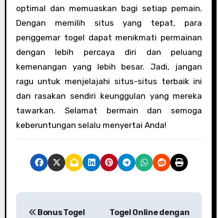
optimal dan memuaskan bagi setiap pemain.
Dengan memilih situs yang tepat, para
penggemar togel dapat menikmati permainan
dengan lebih percaya diri dan peluang
kemenangan yang lebih besar. Jadi, jangan
ragu untuk menjelajahi situs-situs terbaik ini
dan rasakan sendiri keunggulan yang mereka
tawarkan. Selamat bermain dan semoga
keberuntungan selalu menyertai Anda!
N
Bonus Togel
Togel Online dengan