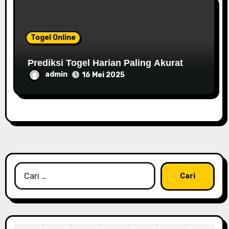
Togel Online
Prediksi Togel Harian Paling Akurat
admin
16 Mei 2025
Cari
untuk: