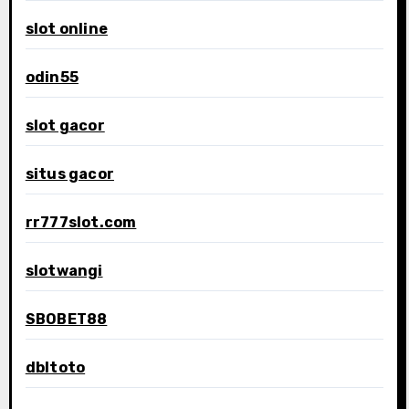
slot online
odin55
slot gacor
situs gacor
rr777slot.com
slotwangi
SBOBET88
dbltoto