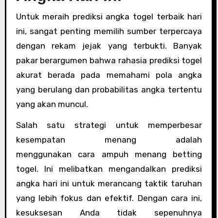
Untuk meraih prediksi angka togel terbaik hari
ini, sangat penting memilih sumber terpercaya
dengan rekam jejak yang terbukti. Banyak
pakar berargumen bahwa rahasia prediksi togel
akurat berada pada memahami pola angka
yang berulang dan probabilitas angka tertentu
yang akan muncul.
Salah satu strategi untuk memperbesar
kesempatan menang adalah
menggunakan cara ampuh menang betting
togel. Ini melibatkan mengandalkan prediksi
angka hari ini untuk merancang taktik taruhan
yang lebih fokus dan efektif. Dengan cara ini,
kesuksesan Anda tidak sepenuhnya