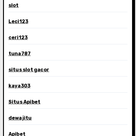
slot
Leci123
ceri123
tuna787
situs slot gacor
kaya303
Situs Apibet
dewajitu
Apibet