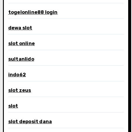
togelonline88 login
dewa slot
slot online
sultanlido
indo62
slot zeus
slot
slot deposit dana