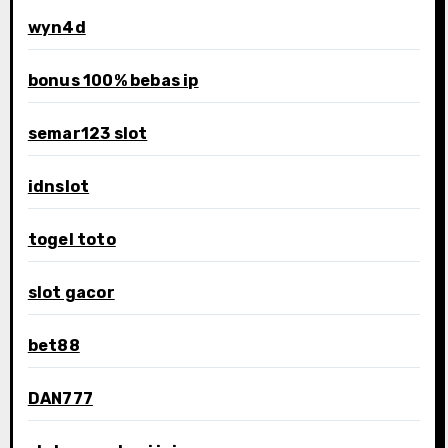
wyn4d
bonus 100% bebas ip
semar123 slot
idnslot
togel toto
slot gacor
bet88
DAN777