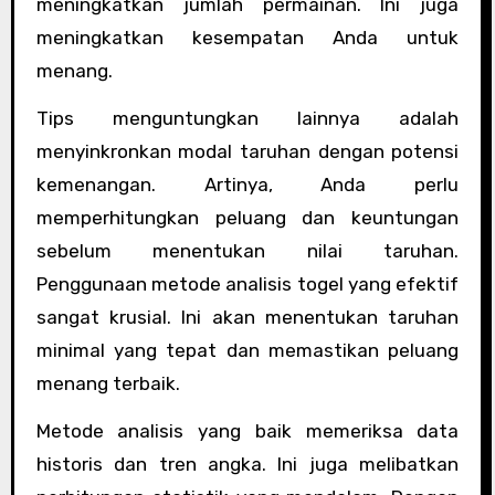
meningkatkan jumlah permainan. Ini juga
meningkatkan kesempatan Anda untuk
menang.
Tips menguntungkan lainnya adalah
menyinkronkan modal taruhan dengan potensi
kemenangan. Artinya, Anda perlu
memperhitungkan peluang dan keuntungan
sebelum menentukan nilai taruhan.
Penggunaan metode analisis togel yang efektif
sangat krusial. Ini akan menentukan taruhan
minimal yang tepat dan memastikan peluang
menang terbaik.
Metode analisis yang baik memeriksa data
historis dan tren angka. Ini juga melibatkan