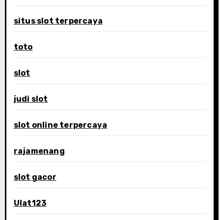
situs slot terpercaya
toto
slot
judi slot
slot online terpercaya
rajamenang
slot gacor
Ulat123