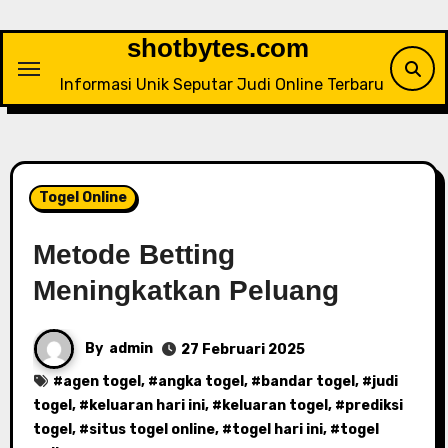
Skip
to
shotbytes.com
content
Informasi Unik Seputar Judi Online Terbaru
Togel Online
Metode Betting
Meningkatkan Peluang
By
admin
27 Februari 2025
#
agen togel
, #
angka togel
, #
bandar togel
, #
judi
togel
, #
keluaran hari ini
, #
keluaran togel
, #
prediksi
togel
, #
situs togel online
, #
togel hari ini
, #
togel