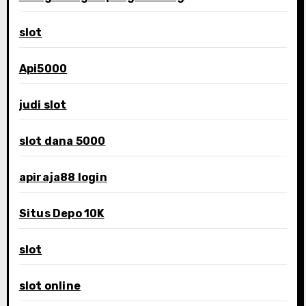
slot
Api5000
judi slot
slot dana 5000
apiraja88 login
Situs Depo 10K
slot
slot online