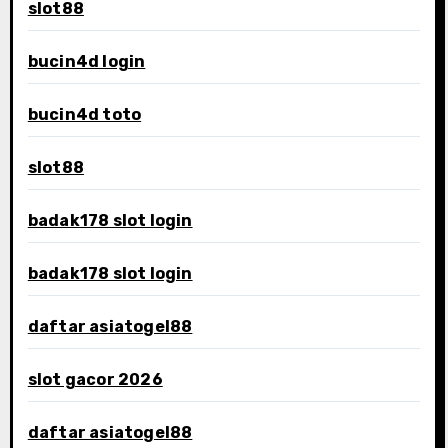
slot88
bucin4d login
bucin4d toto
slot88
badak178 slot login
badak178 slot login
daftar asiatogel88
slot gacor 2026
daftar asiatogel88