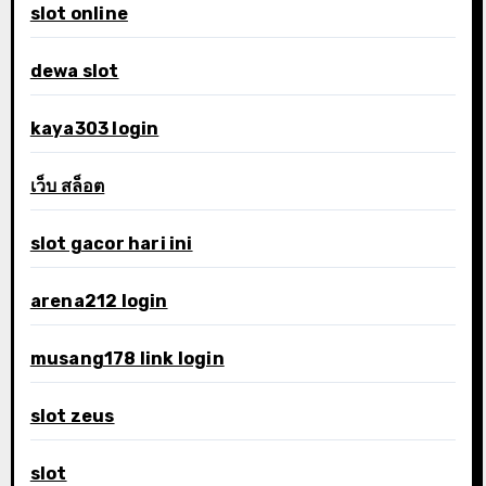
slot online
dewa slot
kaya303 login
เว็บ สล็อต
slot gacor hari ini
arena212 login
musang178 link login
slot zeus
slot