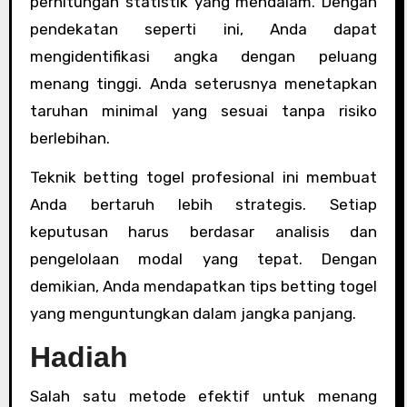
perhitungan statistik yang mendalam. Dengan
pendekatan seperti ini, Anda dapat
mengidentifikasi angka dengan peluang
menang tinggi. Anda seterusnya menetapkan
taruhan minimal yang sesuai tanpa risiko
berlebihan.
Teknik betting togel profesional ini membuat
Anda bertaruh lebih strategis. Setiap
keputusan harus berdasar analisis dan
pengelolaan modal yang tepat. Dengan
demikian, Anda mendapatkan tips betting togel
yang menguntungkan dalam jangka panjang.
Hadiah
Salah satu metode efektif untuk menang