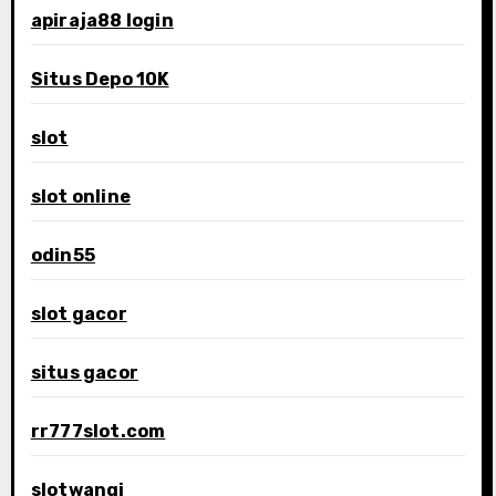
apiraja88 login
Situs Depo 10K
slot
slot online
odin55
slot gacor
situs gacor
rr777slot.com
slotwangi