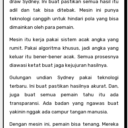
draw Sydney. Ini buat pastikan semua hasil itu
adil dan tak bisa ditebak. Mesin ini punya
teknologi canggih untuk hindari pola yang bisa
dimainkan oleh para pemain.
Mesin itu kerja pakai sistem acak angka yang
rumit. Pakai algoritma khusus, jadi angka yang
keluar itu bener-bener acak. Semua prosesnya
diawasi ketat buat jaga kejujuran hasilnya.
Gulungan undian Sydney pakai teknologi
terbaru. Ini buat pastikan hasilnya akurat. Dan,
juga buat semua pemain tahu itu ada
transparansi. Ada badan yang ngawas buat
yakinin nggak ada campur tangan manusia.
Dengan mesin ini, pemain bisa tenang. Mereka