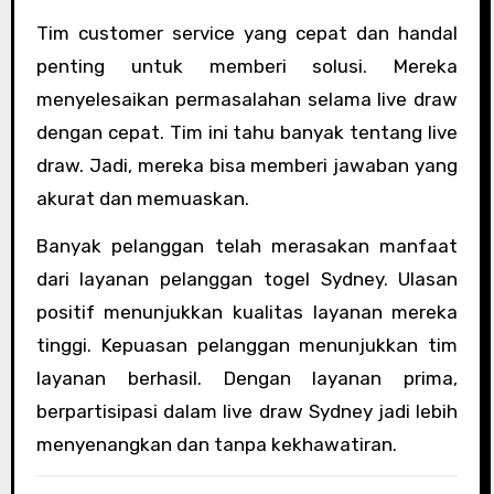
Tim customer service yang cepat dan handal
penting untuk memberi solusi. Mereka
menyelesaikan permasalahan selama live draw
dengan cepat. Tim ini tahu banyak tentang live
draw. Jadi, mereka bisa memberi jawaban yang
akurat dan memuaskan.
Banyak pelanggan telah merasakan manfaat
dari layanan pelanggan togel Sydney. Ulasan
positif menunjukkan kualitas layanan mereka
tinggi. Kepuasan pelanggan menunjukkan tim
layanan berhasil. Dengan layanan prima,
berpartisipasi dalam live draw Sydney jadi lebih
menyenangkan dan tanpa kekhawatiran.