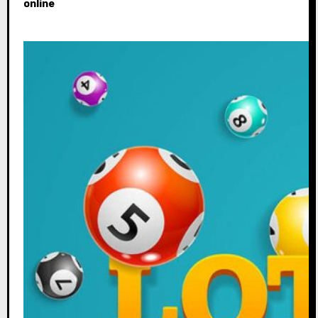
online