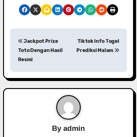
N
Jackpot Prize
Tiktok Info Togel
a
Toto Dengan Hasil
Prediksi Malam
v
Resmi
i
g
a
s
i
By
admin
p