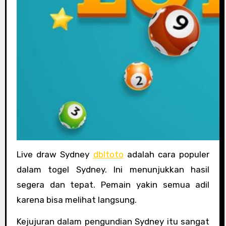
Live draw Sydney
dbltoto
adalah cara populer
dalam togel Sydney. Ini menunjukkan hasil
segera dan tepat. Pemain yakin semua adil
karena bisa melihat langsung.
Kejujuran dalam pengundian Sydney itu sangat