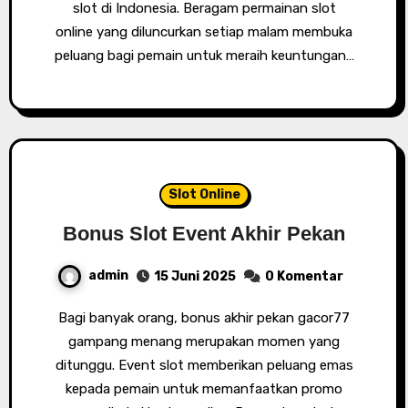
slot di Indonesia. Beragam permainan slot
online yang diluncurkan setiap malam membuka
peluang bagi pemain untuk meraih keuntungan…
Slot Online
Bonus Slot Event Akhir Pekan
admin
15 Juni 2025
0 Komentar
Bagi banyak orang, bonus akhir pekan gacor77
gampang menang merupakan momen yang
ditunggu. Event slot memberikan peluang emas
kepada pemain untuk memanfaatkan promo