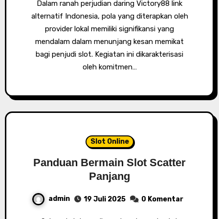
Dalam ranah perjudian daring Victory88 link
alternatif Indonesia, pola yang diterapkan oleh
provider lokal memiliki signifikansi yang
mendalam dalam menunjang kesan memikat
bagi penjudi slot. Kegiatan ini dikarakterisasi
oleh komitmen…
Slot Online
Panduan Bermain Slot Scatter
Panjang
admin
19 Juli 2025
0 Komentar