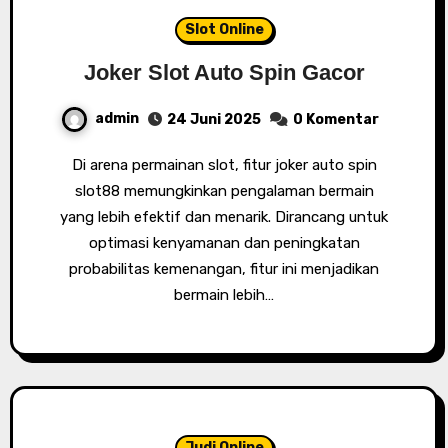
Slot Online
Joker Slot Auto Spin Gacor
admin
24 Juni 2025
0 Komentar
Di arena permainan slot, fitur joker auto spin
slot88 memungkinkan pengalaman bermain
yang lebih efektif dan menarik. Dirancang untuk
optimasi kenyamanan dan peningkatan
probabilitas kemenangan, fitur ini menjadikan
bermain lebih…
Judi Online