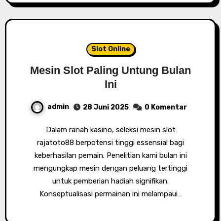
Slot Online
Mesin Slot Paling Untung Bulan
Ini
admin
28 Juni 2025
0 Komentar
Dalam ranah kasino, seleksi mesin slot
rajatoto88 berpotensi tinggi essensial bagi
keberhasilan pemain. Penelitian kami bulan ini
mengungkap mesin dengan peluang tertinggi
untuk pemberian hadiah signifikan.
Konseptualisasi permainan ini melampaui…