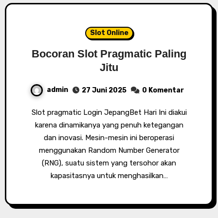
Slot Online
Bocoran Slot Pragmatic Paling
Jitu
admin
27 Juni 2025
0 Komentar
Slot pragmatic Login JepangBet Hari Ini diakui
karena dinamikanya yang penuh ketegangan
dan inovasi. Mesin-mesin ini beroperasi
menggunakan Random Number Generator
(RNG), suatu sistem yang tersohor akan
kapasitasnya untuk menghasilkan…