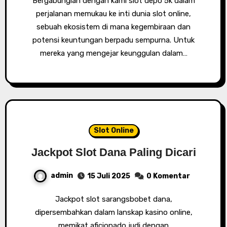
Bergabunglah dengan kami slot depo 5k dalam
perjalanan memukau ke inti dunia slot online,
sebuah ekosistem di mana kegembiraan dan
potensi keuntungan berpadu sempurna. Untuk
mereka yang mengejar keunggulan dalam…
Slot Online
Jackpot Slot Dana Paling Dicari
admin
15 Juli 2025
0 Komentar
Jackpot slot sarangsbobet dana,
dipersembahkan dalam lanskap kasino online,
memikat aficionado judi dengan