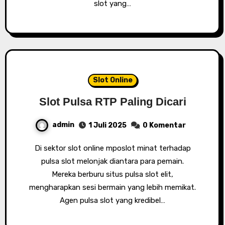
slot yang…
Slot Online
Slot Pulsa RTP Paling Dicari
admin
1 Juli 2025
0 Komentar
Di sektor slot online mposlot minat terhadap
pulsa slot melonjak diantara para pemain.
Mereka berburu situs pulsa slot elit,
mengharapkan sesi bermain yang lebih memikat.
Agen pulsa slot yang kredibel…