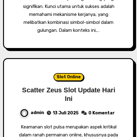
signifikan. Kunci utama untuk sukses adalah
memahami mekanisme kerjanya, yang
melibatkan kombinasi simbol-simbol dalam
gulungan. Dalam konteks ini,…
Slot Online
Scatter Zeus Slot Update Hari
Ini
admin
13 Juli 2025
0 Komentar
Keamanan slot pulsa merupakan aspek kritikal
dalam ranah permainan online, khususnya pada