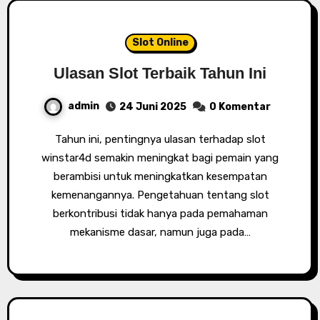
Slot Online
Ulasan Slot Terbaik Tahun Ini
admin
24 Juni 2025
0 Komentar
Tahun ini, pentingnya ulasan terhadap slot
winstar4d semakin meningkat bagi pemain yang
berambisi untuk meningkatkan kesempatan
kemenangannya. Pengetahuan tentang slot
berkontribusi tidak hanya pada pemahaman
mekanisme dasar, namun juga pada…