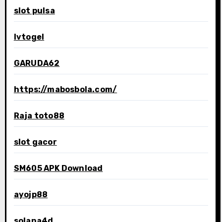
slot pulsa
lvtogel
GARUDA62
https://mabosbola.com/
Raja toto88
slot gacor
SM605 APK Download
ayojp88
solana4d