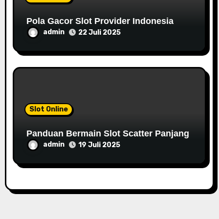
Pola Gacor Slot Provider Indonesia
admin
22 Juli 2025
Slot Online
Panduan Bermain Slot Scatter Panjang
admin
19 Juli 2025