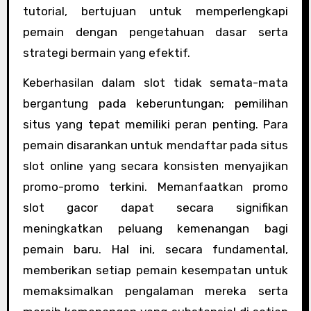
tutorial, bertujuan untuk memperlengkapi
pemain dengan pengetahuan dasar serta
strategi bermain yang efektif.
Keberhasilan dalam slot tidak semata-mata
bergantung pada keberuntungan; pemilihan
situs yang tepat memiliki peran penting. Para
pemain disarankan untuk mendaftar pada situs
slot online yang secara konsisten menyajikan
promo-promo terkini. Memanfaatkan promo
slot gacor dapat secara signifikan
meningkatkan peluang kemenangan bagi
pemain baru. Hal ini, secara fundamental,
memberikan setiap pemain kesempatan untuk
memaksimalkan pengalaman mereka serta