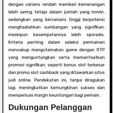
dengan varians rendah memberi kemenangan
lebih sering tetapi dalam jumlah yang minim,
sedangkan yang bervarians tinggi berpotensi
menghadiahkan sumbangan yang signifikan,
meskipun kesempatannya lebih sporadis.
Kriteria penting dalam seleksi permainan
mencakup mengutamakan game dengan RTP
yang menguntungkan serta memanfaatkan
promosi signifikan, seperti bonus slot terbesar
dan promo slot cashback yang ditawarkan situs
judi online. Pendekatan ini, tanpa diragukan
lagi, meningkatkan kemungkinan sukses dan
memperluas margin keuntungan bagi pemain.
Dukungan Pelanggan