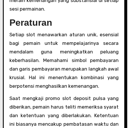
meraih kemenangan yang substansial di setiap
sesi permainan.
Peraturan
Setiap slot menawarkan aturan unik, esensial
bagi pemain untuk mempelajarinya secara
mendalam guna meningkatkan peluang
keberhasilan. Memahami simbol pembayaran
dan garis pembayaran merupakan langkah awal
krusial. Hal ini menentukan kombinasi yang
berpotensi menghasilkan kemenangan.
Saat mengkaji promo slot deposit pulsa yang
diberikan, pemain harus teliti memeriksa syarat
dan ketentuan yang diberlakukan. Ketentuan
ini biasanya mencakup pembatasan waktu dan