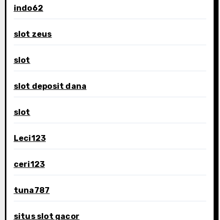
indo62
slot zeus
slot
slot deposit dana
slot
Leci123
ceri123
tuna787
situs slot gacor