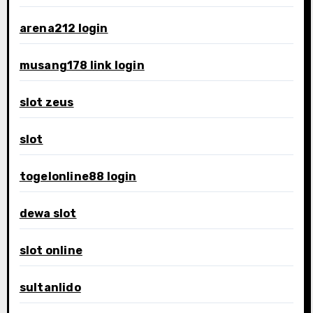
arena212 login
musang178 link login
slot zeus
slot
togelonline88 login
dewa slot
slot online
sultanlido