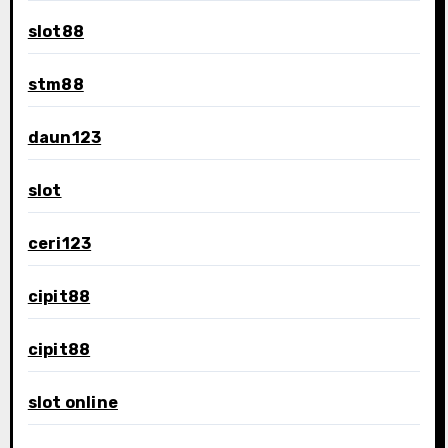
slot88
stm88
daun123
slot
ceri123
cipit88
cipit88
slot online