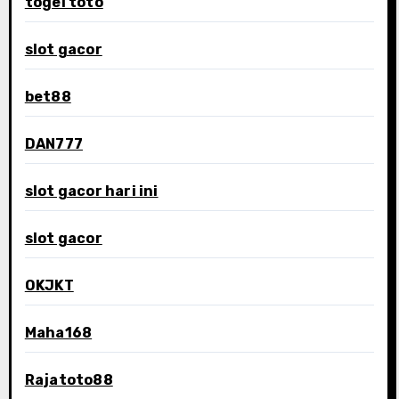
togel toto
slot gacor
bet88
DAN777
slot gacor hari ini
slot gacor
OKJKT
Maha168
Rajatoto88