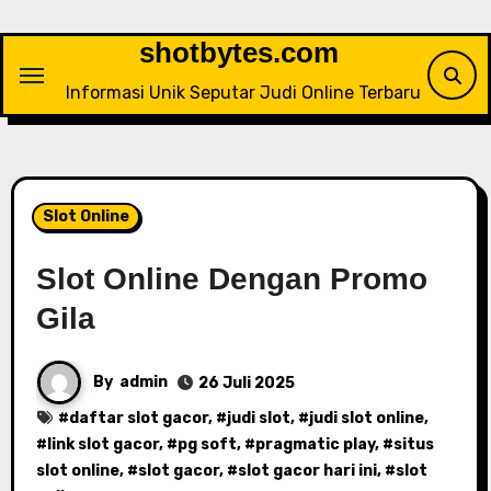
Skip
to
shotbytes.com
content
Informasi Unik Seputar Judi Online Terbaru
Slot Online
Slot Online Dengan Promo
Gila
By
admin
26 Juli 2025
#
daftar slot gacor
, #
judi slot
, #
judi slot online
,
#
link slot gacor
, #
pg soft
, #
pragmatic play
, #
situs
slot online
, #
slot gacor
, #
slot gacor hari ini
, #
slot