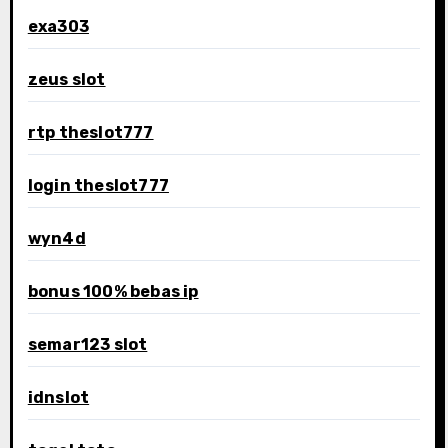
exa303
zeus slot
rtp theslot777
login theslot777
wyn4d
bonus 100% bebas ip
semar123 slot
idnslot