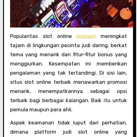
Popularitas slot online
maxwin
meningkat
tajam di lingkungan pecinta judi daring, berkat
tema yang menarik dan fitur-fitur bonus yang
menggiurkan. Kesempatan ini memberikan
pengalaman yang tak tertandingi. Di sisi lain,
situs slot online terbaik menawarkan promosi
menarik, menempatkannya sebagai opsi
terbaik bagi berbagai kalangan. Baik itu untuk
pemula maupun para ahli.
Aspek keamanan tidak luput dari perhatian,
dimana platform judi slot online yang