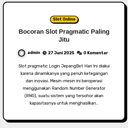
Slot Online
Bocoran Slot Pragmatic Paling
Jitu
admin
27 Juni 2025
0 Komentar
Slot pragmatic Login JepangBet Hari Ini diakui
karena dinamikanya yang penuh ketegangan
dan inovasi. Mesin-mesin ini beroperasi
menggunakan Random Number Generator
(RNG), suatu sistem yang tersohor akan
kapasitasnya untuk menghasilkan…