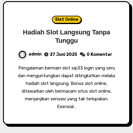
Slot Online
Hadiah Slot Langsung Tanpa
Tunggu
admin
27 Juni 2025
0 Komentar
Pengalaman bermain slot sip33 login yang seru
dan menguntungkan dapat ditingkatkan melalui
hadiah slot langsung. Bonus slot online,
ditawarkan oleh bermacam situs slot online,
menjanjikan sensasi yang tak terlupakan.
Esensial…