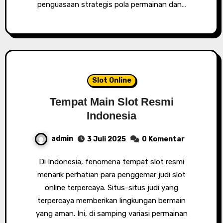
penguasaan strategis pola permainan dan…
Slot Online
Tempat Main Slot Resmi
Indonesia
admin
3 Juli 2025
0 Komentar
Di Indonesia, fenomena tempat slot resmi
menarik perhatian para penggemar judi slot
online terpercaya. Situs-situs judi yang
terpercaya memberikan lingkungan bermain
yang aman. Ini, di samping variasi permainan