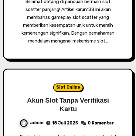
Selamat datang di panduan bermain slot
scatter panjang! Artikel karun138 ini akan
membahas gameplay slot scatter yang
memberikan kesempatan unik untuk meraih
kemenangan signifikan. Dengan pemahaman
mendalam mengenai mekanisme slot…
Slot Online
Akun Slot Tanpa Verifikasi
Kartu
admin
18 Juli 2025
0 Komentar