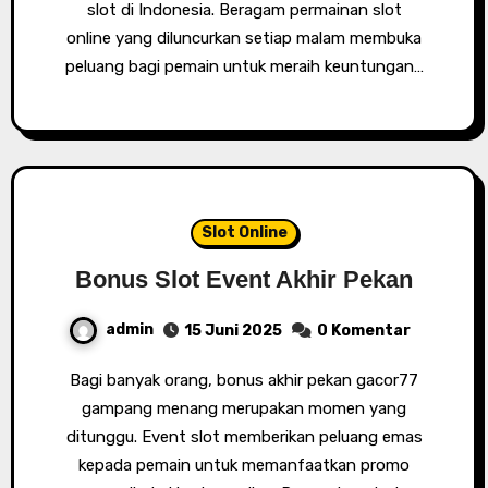
slot di Indonesia. Beragam permainan slot
online yang diluncurkan setiap malam membuka
peluang bagi pemain untuk meraih keuntungan…
Slot Online
Bonus Slot Event Akhir Pekan
admin
15 Juni 2025
0 Komentar
Bagi banyak orang, bonus akhir pekan gacor77
gampang menang merupakan momen yang
ditunggu. Event slot memberikan peluang emas
kepada pemain untuk memanfaatkan promo