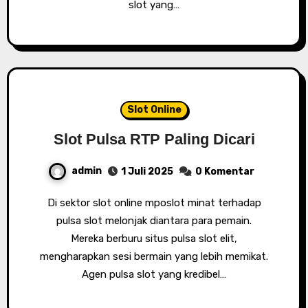
slot yang…
Slot Online
Slot Pulsa RTP Paling Dicari
admin
1 Juli 2025
0 Komentar
Di sektor slot online mposlot minat terhadap
pulsa slot melonjak diantara para pemain.
Mereka berburu situs pulsa slot elit,
mengharapkan sesi bermain yang lebih memikat.
Agen pulsa slot yang kredibel…