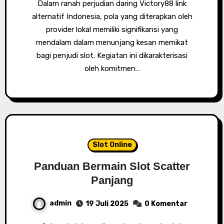
Dalam ranah perjudian daring Victory88 link
alternatif Indonesia, pola yang diterapkan oleh
provider lokal memiliki signifikansi yang
mendalam dalam menunjang kesan memikat
bagi penjudi slot. Kegiatan ini dikarakterisasi
oleh komitmen…
Slot Online
Panduan Bermain Slot Scatter
Panjang
admin
19 Juli 2025
0 Komentar