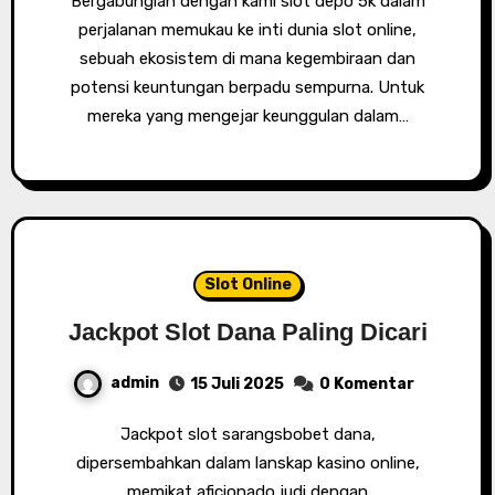
Bergabunglah dengan kami slot depo 5k dalam
perjalanan memukau ke inti dunia slot online,
sebuah ekosistem di mana kegembiraan dan
potensi keuntungan berpadu sempurna. Untuk
mereka yang mengejar keunggulan dalam…
Slot Online
Jackpot Slot Dana Paling Dicari
admin
15 Juli 2025
0 Komentar
Jackpot slot sarangsbobet dana,
dipersembahkan dalam lanskap kasino online,
memikat aficionado judi dengan