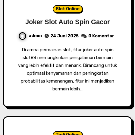
Slot Online
Joker Slot Auto Spin Gacor
admin
24 Juni 2025
0 Komentar
Di arena permainan slot, fitur joker auto spin
slot88 memungkinkan pengalaman bermain
yang lebih efektif dan menarik. Dirancang untuk
optimasi kenyamanan dan peningkatan
probabilitas kemenangan, fitur ini menjadikan
bermain lebih…
Judi Online