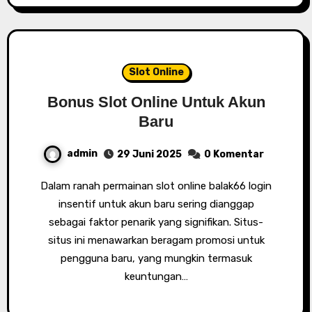
Slot Online
Bonus Slot Online Untuk Akun
Baru
admin
29 Juni 2025
0 Komentar
Dalam ranah permainan slot online balak66 login
insentif untuk akun baru sering dianggap
sebagai faktor penarik yang signifikan. Situs-
situs ini menawarkan beragam promosi untuk
pengguna baru, yang mungkin termasuk
keuntungan…