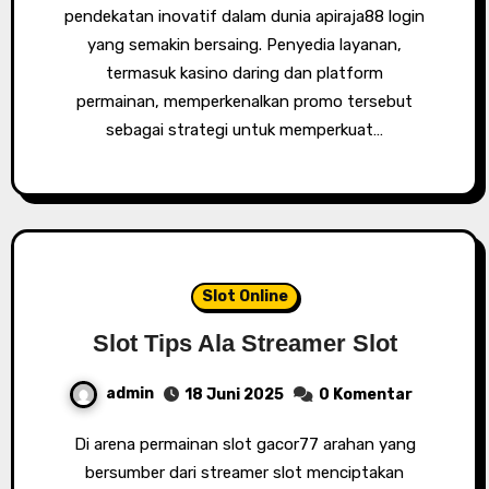
pendekatan inovatif dalam dunia apiraja88 login
yang semakin bersaing. Penyedia layanan,
termasuk kasino daring dan platform
permainan, memperkenalkan promo tersebut
sebagai strategi untuk memperkuat…
Slot Online
Slot Tips Ala Streamer Slot
admin
18 Juni 2025
0 Komentar
Di arena permainan slot gacor77 arahan yang
bersumber dari streamer slot menciptakan