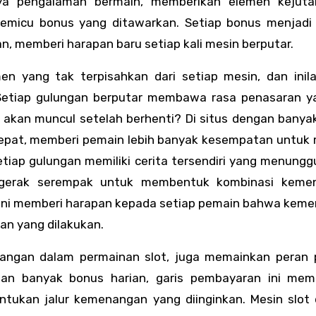
aya pengalaman bermain, memberikan elemen kejut
emicu bonus yang ditawarkan. Setiap bonus menjadi 
an, memberi harapan baru setiap kali mesin berputar.
n yang tak terpisahkan dari setiap mesin, dan inil
Setiap gulungan berputar membawa rasa penasaran y
 akan muncul setelah berhenti? Di situs dengan banya
ih cepat, memberi pemain lebih banyak kesempatan untu
tiap gulungan memiliki cerita tersendiri yang menungg
ergerak serempak untuk membentuk kombinasi keme
 ini memberi harapan kepada setiap pemain bahwa kem
ran yang dilakukan.
nangan dalam permainan slot, juga memainkan peran 
gan banyak bonus harian, garis pembayaran ini mem
entukan jalur kemenangan yang diinginkan. Mesin slot