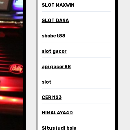
SLOT MAXWIN
SLOT DANA
sbobet88
slot gacor
api gacor88
slot
CERI123
HIMALAYA4D
Situs judi bola