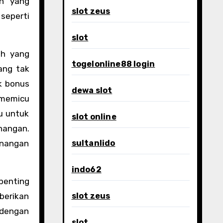
an yang
slot zeus
seperti
slot
ah yang
togelonline88 login
ang tak
k bonus
dewa slot
k memicu
u untuk
slot online
nangan.
enangan
sultanlido
indo62
penting
berikan
slot zeus
 dengan
slot