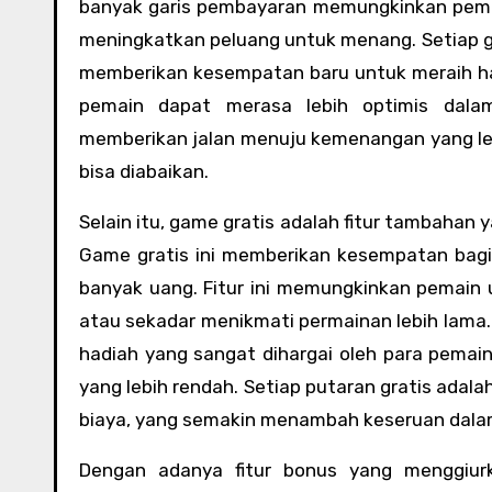
banyak garis pembayaran memungkinkan pema
meningkatkan peluang untuk menang. Setiap 
memberikan kesempatan baru untuk meraih ha
pemain dapat merasa lebih optimis dalam
memberikan jalan menuju kemenangan yang leb
bisa diabaikan.
Selain itu, game gratis adalah fitur tambahan 
Game gratis ini memberikan kesempatan bagi
banyak uang. Fitur ini memungkinkan pemain 
atau sekadar menikmati permainan lebih lama. 
hadiah yang sangat dihargai oleh para pemai
yang lebih rendah. Setiap putaran gratis ad
biaya, yang semakin menambah keseruan dala
Dengan adanya fitur bonus yang menggiurk