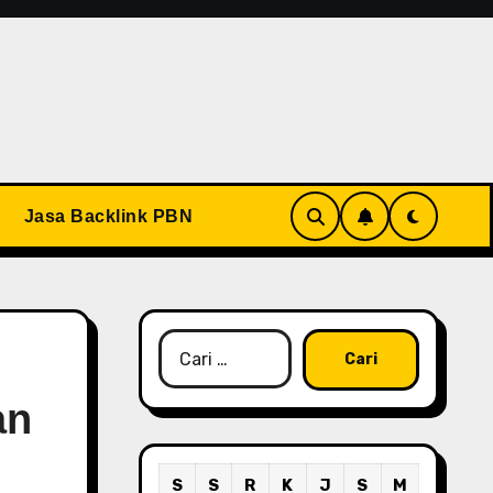
Jasa Backlink PBN
Cari
untuk:
an
S
S
R
K
J
S
M