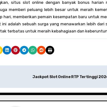
kan, situs slot online dengan banyak bonus harian 
juga memberi peluang lebih besar untuk meraih keme
iap hari, memberikan pemain kesempatan baru untuk m
t ini adalah sebuah surga yang menawarkan lebih dari 
tak terbatas untuk meraih kebahagiaan dan keberuntu
Jackpot Slot Online RTP Tertinggi 20