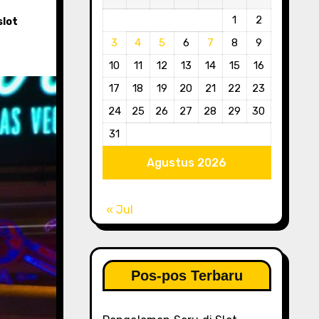
1
2
slot
3
4
5
6
7
8
9
10
11
12
13
14
15
16
17
18
19
20
21
22
23
24
25
26
27
28
29
30
31
Agustus 2026
« Jul
Pos-pos Terbaru