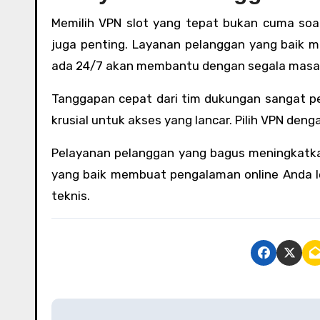
Memilih VPN slot yang tepat bukan cuma soal
juga penting. Layanan pelanggan yang baik
ada 24/7 akan membantu dengan segala masa
Tanggapan cepat dari tim dukungan sangat pe
krusial untuk akses yang lancar. Pilih VPN den
Pelayanan pelanggan yang bagus meningkatk
yang baik membuat pengalaman online Anda leb
teknis.
N