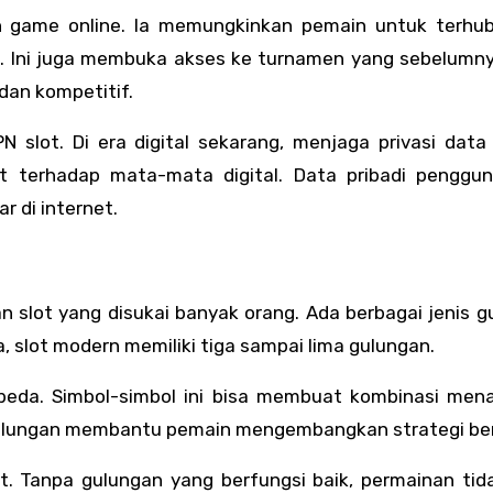
 game online. Ia memungkinkan pemain untuk terhu
ag. Ini juga membuka akses ke turnamen yang sebelumny
 dan kompetitif.
slot. Di era digital sekarang, menjaga privasi data
t terhadap mata-mata digital. Data pribadi penggu
r di internet.
n slot yang disukai banyak orang. Ada berbagai jenis g
 slot modern memiliki tiga sampai lima gulungan.
eda. Simbol-simbol ini bisa membuat kombinasi mena
 gulungan membantu pemain mengembangkan strategi be
t. Tanpa gulungan yang berfungsi baik, permainan tid