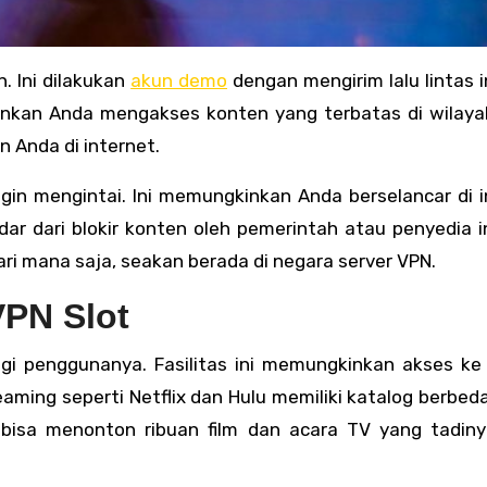
. Ini dilakukan
akun demo
dengan mengirim lalu lintas 
gkinkan Anda mengakses konten yang terbatas di wilaya
 Anda di internet.
ngin mengintai. Ini memungkinkan Anda berselancar di i
ar dari blokir konten oleh pemerintah atau penyedia i
i mana saja, seakan berada di negara server VPN.
PN Slot
i penggunanya. Fasilitas ini memungkinkan akses ke
eaming seperti Netflix dan Hulu memiliki katalog berbeda
bisa menonton ribuan film dan acara TV yang tadiny