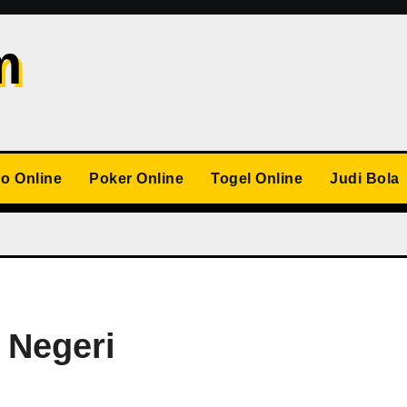
m
o Online
Poker Online
Togel Online
Judi Bola
 Negeri