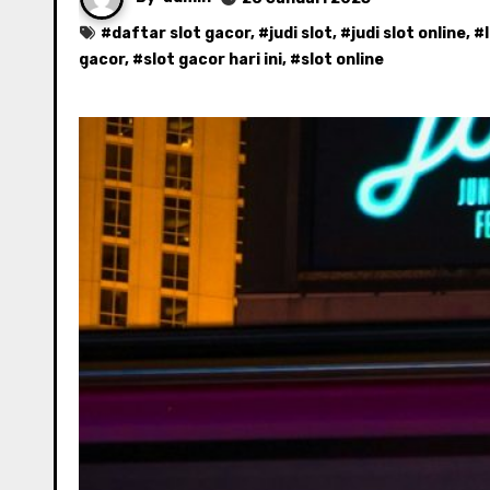
#
daftar slot gacor
, #
judi slot
, #
judi slot online
, #
gacor
, #
slot gacor hari ini
, #
slot online