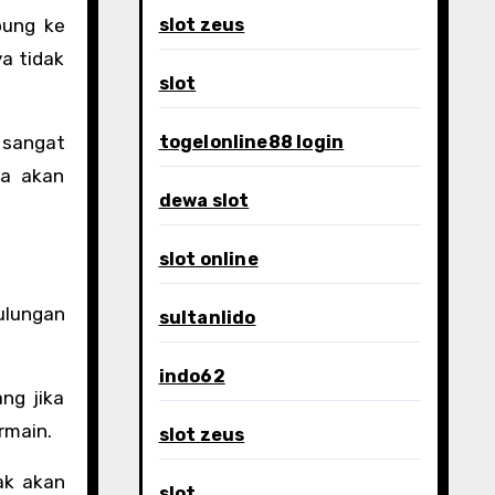
bung ke
slot zeus
a tidak
slot
 sangat
togelonline88 login
na akan
dewa slot
slot online
ulungan
sultanlido
indo62
ng jika
rmain.
slot zeus
ak akan
slot