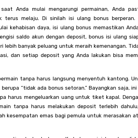
n saat Anda mulai mengarungi permainan, Anda pas
rus melaju. Di sinilah isi ulang bonus berperan. 
lai kehabisan daya, isi ulang bonus memastikan And
engisi saldo akun dengan deposit, bonus isi ulang sia
lebih banyak peluang untuk meraih kemenangan. Tida
riasi, dan setiap deposit yang Anda lakukan bisa mem
ermain tanpa harus langsung menyentuh kantong. Unt
berupa “tidak ada bonus setoran.” Bayangkan saja, ini 
a harus mengeluarkan uang untuk tiket kapal. Denga
main tanpa harus melakukan deposit terlebih dahulu
alah kesempatan emas bagi pemula untuk merasakan a