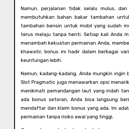
Namun, perjalanan tidak selalu mulus, da
membutuhkan bahan bakar tambahan untuk te
tambahan bensin untuk mobil yang sudah mu
terus melaju tanpa henti. Setiap kali Anda m
menambah kekuatan permainan Anda, memberi 
khawatir, bonus ini hadir dalam berbagai va
keuntungan lebih.
Namun, kadang-kadang, Anda mungkin ingin b
Slot Pragmatic juga menawarkan opsi menarik 
menikmati pemandangan laut yang indah tanp
ada bonus setoran, Anda bisa langsung ber
mendaftar dan klaim bonus yang ada. Ini ad
permainan tanpa risiko awal yang tinggi.