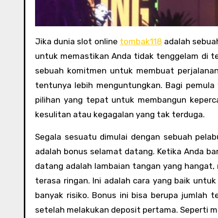
Jika dunia slot online
tombak118
adalah sebuah
untuk memastikan Anda tidak tenggelam di ten
sebuah komitmen untuk membuat perjalanan A
tentunya lebih menguntungkan. Bagi pemula 
pilihan yang tepat untuk membangun kepercay
kesulitan atau kegagalan yang tak terduga.
Segala sesuatu dimulai dengan sebuah pelabu
adalah bonus selamat datang. Ketika Anda ba
datang adalah lambaian tangan yang hangat,
terasa ringan. Ini adalah cara yang baik un
banyak risiko. Bonus ini bisa berupa jumlah
setelah melakukan deposit pertama. Seperti m