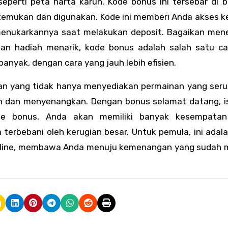
perti peta harta karun. Kode bonus ini tersebar di b
ditemukan dan digunakan. Kode ini memberi Anda akses k
 menukarkannya saat melakukan deposit. Bagaikan me
n hadiah menarik, kode bonus adalah salah satu ca
nyak, dengan cara yang jauh lebih efisien.
han yang tidak hanya menyediakan permainan yang seru,
 dan menyenangkan. Dengan bonus selamat datang, is
de bonus, Anda akan memiliki banyak kesempatan
terbebani oleh kerugian besar. Untuk pemula, ini adala
online, membawa Anda menuju kemenangan yang sudah 