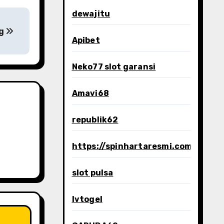
dewajitu
ag
Apibet
Neko77 slot garansi
Amavi68
republik62
https://spinhartaresmi.com/
slot pulsa
lvtogel