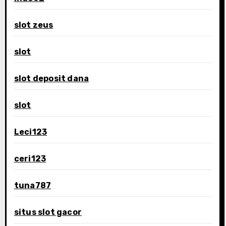
slot zeus
slot
slot deposit dana
slot
Leci123
ceri123
tuna787
situs slot gacor