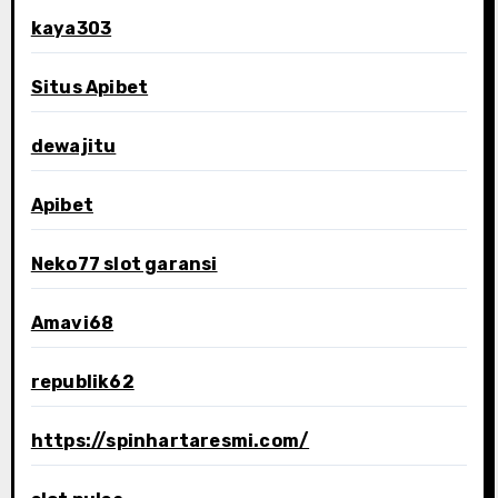
kaya303
Situs Apibet
dewajitu
Apibet
Neko77 slot garansi
Amavi68
republik62
https://spinhartaresmi.com/