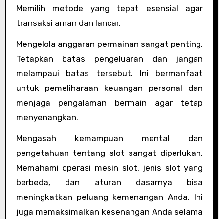
Memilih metode yang tepat esensial agar
transaksi aman dan lancar.
Mengelola anggaran permainan sangat penting.
Tetapkan batas pengeluaran dan jangan
melampaui batas tersebut. Ini bermanfaat
untuk pemeliharaan keuangan personal dan
menjaga pengalaman bermain agar tetap
menyenangkan.
Mengasah kemampuan mental dan
pengetahuan tentang slot sangat diperlukan.
Memahami operasi mesin slot, jenis slot yang
berbeda, dan aturan dasarnya bisa
meningkatkan peluang kemenangan Anda. Ini
juga memaksimalkan kesenangan Anda selama