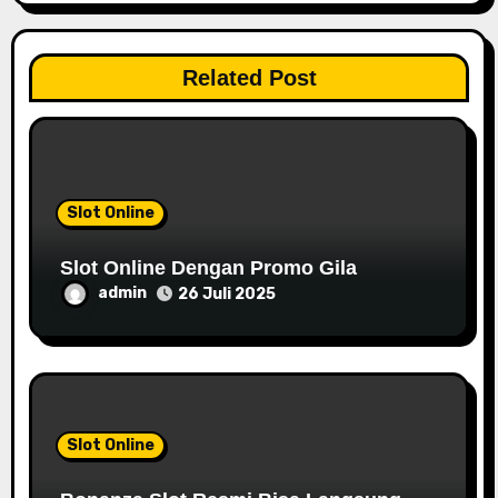
o
s
Related Post
Slot Online
Slot Online Dengan Promo Gila
admin
26 Juli 2025
Slot Online