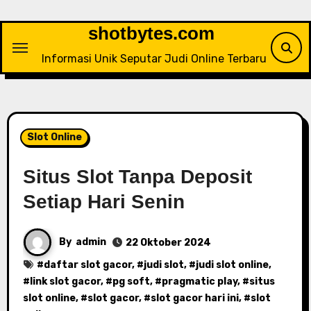
Skip
to
shotbytes.com
content
Informasi Unik Seputar Judi Online Terbaru
Slot Online
Situs Slot Tanpa Deposit
Setiap Hari Senin
By
admin
22 Oktober 2024
#
daftar slot gacor
, #
judi slot
, #
judi slot online
,
#
link slot gacor
, #
pg soft
, #
pragmatic play
, #
situs
slot online
, #
slot gacor
, #
slot gacor hari ini
, #
slot