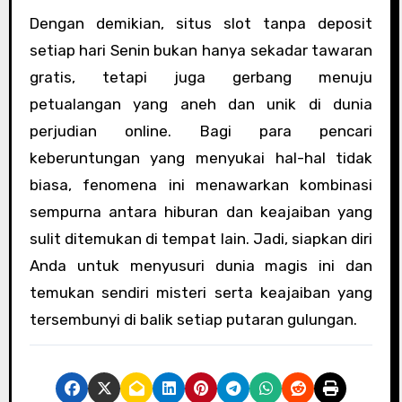
Dengan demikian, situs slot tanpa deposit
setiap hari Senin bukan hanya sekadar tawaran
gratis, tetapi juga gerbang menuju
petualangan yang aneh dan unik di dunia
perjudian online. Bagi para pencari
keberuntungan yang menyukai hal-hal tidak
biasa, fenomena ini menawarkan kombinasi
sempurna antara hiburan dan keajaiban yang
sulit ditemukan di tempat lain. Jadi, siapkan diri
Anda untuk menyusuri dunia magis ini dan
temukan sendiri misteri serta keajaiban yang
tersembunyi di balik setiap putaran gulungan.