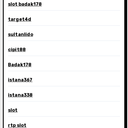
slot badak178
target4d
sultanlido
cipit88
Badak178
istana367
istana338
slot
rtp slot