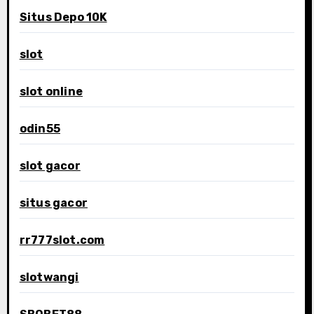
Situs Depo 10K
slot
slot online
odin55
slot gacor
situs gacor
rr777slot.com
slotwangi