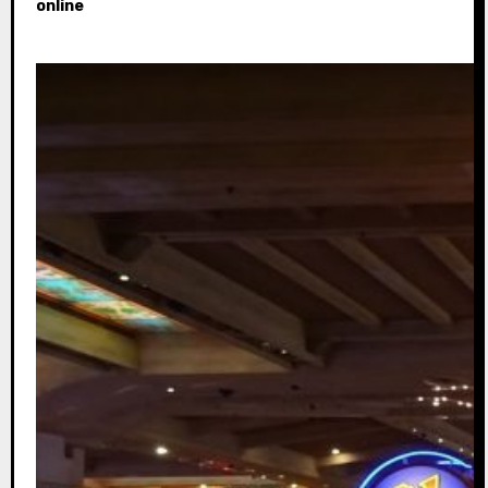
online