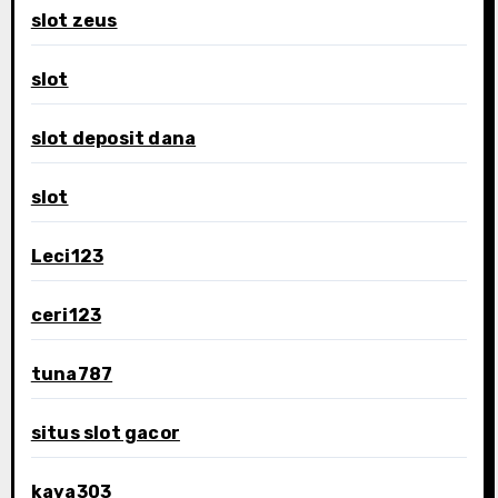
slot zeus
slot
slot deposit dana
slot
Leci123
ceri123
tuna787
situs slot gacor
kaya303