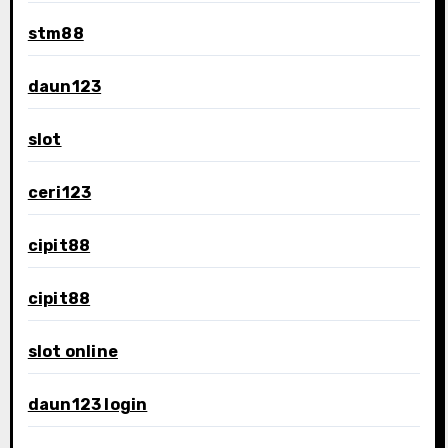
stm88
daun123
slot
ceri123
cipit88
cipit88
slot online
daun123 login