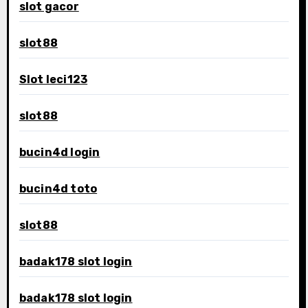
slot gacor
slot88
Slot leci123
slot88
bucin4d login
bucin4d toto
slot88
badak178 slot login
badak178 slot login