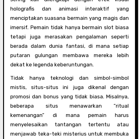
holografis dan animasi interaktif yang
menciptakan suasana bermain yang magis dan
imersif. Pemain tidak hanya bermain slot biasa
tetapi juga merasakan pengalaman seperti
berada dalam dunia fantasi, di mana setiap
putaran gulungan membawa mereka lebih
dekat ke legenda keberuntungan.
Tidak hanya teknologi dan simbol-simbol
mistis, situs-situs ini juga dikenal dengan
promosi dan bonus yang tidak biasa. Misalnya,
beberapa situs menawarkan “ritual
kemenangan” di mana pemain harus
menyelesaikan tantangan tertentu atau
menjawab teka-teki misterius untuk membuka