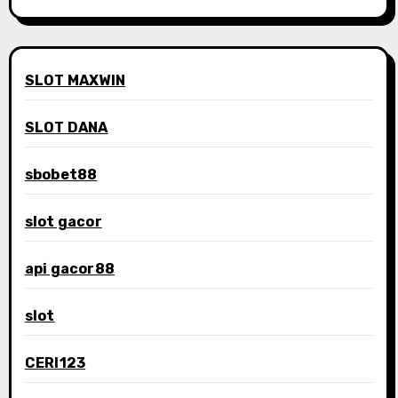
SLOT MAXWIN
SLOT DANA
sbobet88
slot gacor
api gacor88
slot
CERI123