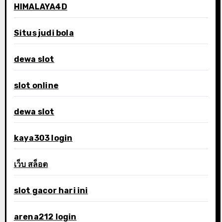
HIMALAYA4D
Situs judi bola
dewa slot
slot online
dewa slot
kaya303 login
เว็บ สล็อต
slot gacor hari ini
arena212 login