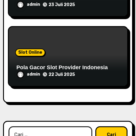
admin
23 Juli 2025
Slot Online
Pola Gacor Slot Provider Indonesia
admin
22 Juli 2025
Cari