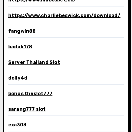
https://www.charliebeswick.com/download/
fangwin88
badak178
Server Thailand Slot
dolly4d
bonus theslot777
sarang777 slot
exa303