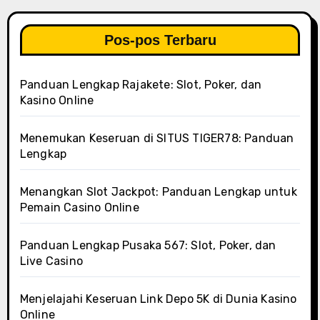
Pos-pos Terbaru
Panduan Lengkap Rajakete: Slot, Poker, dan
Kasino Online
Menemukan Keseruan di SITUS TIGER78: Panduan
Lengkap
Menangkan Slot Jackpot: Panduan Lengkap untuk
Pemain Casino Online
Panduan Lengkap Pusaka 567: Slot, Poker, dan
Live Casino
Menjelajahi Keseruan Link Depo 5K di Dunia Kasino
Online