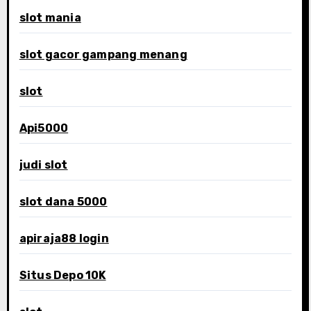
slot mania
slot gacor gampang menang
slot
Api5000
judi slot
slot dana 5000
apiraja88 login
Situs Depo 10K