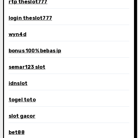
rtp theslot777
login theslot777
wyn4d
bonus 100% bebas ip
semar123 slot
idnslot
togel toto
slot gacor
bet88