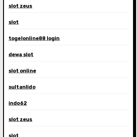
slot zeus
slot
togelonline88 login
dewa slot
slot online
sultanlido
indo62
slot zeus
slot