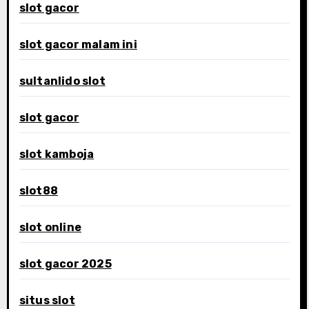
slot gacor
slot gacor malam ini
sultanlido slot
slot gacor
slot kamboja
slot88
slot online
slot gacor 2025
situs slot