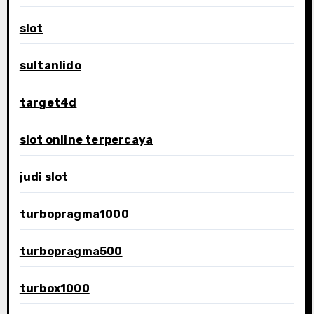
slot
sultanlido
target4d
slot online terpercaya
judi slot
turbopragma1000
turbopragma500
turbox1000