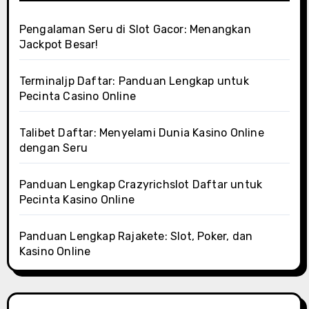
Pengalaman Seru di Slot Gacor: Menangkan
Jackpot Besar!
Terminaljp Daftar: Panduan Lengkap untuk
Pecinta Casino Online
Talibet Daftar: Menyelami Dunia Kasino Online
dengan Seru
Panduan Lengkap Crazyrichslot Daftar untuk
Pecinta Kasino Online
Panduan Lengkap Rajakete: Slot, Poker, dan
Kasino Online