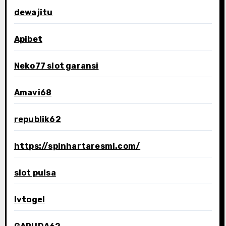
dewajitu
Apibet
Neko77 slot garansi
Amavi68
republik62
https://spinhartaresmi.com/
slot pulsa
lvtogel