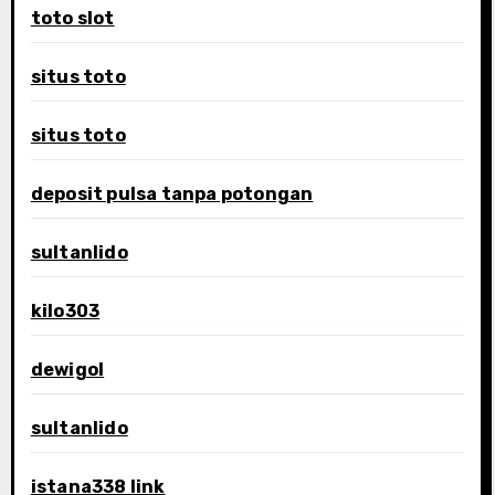
toto slot
situs toto
situs toto
deposit pulsa tanpa potongan
sultanlido
kilo303
dewigol
sultanlido
istana338 link