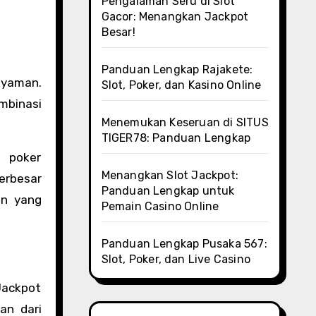
Pengalaman Seru di Slot
Gacor: Menangkan Jackpot
Besar!
Panduan Lengkap Rajakete:
nyaman.
Slot, Poker, dan Kasino Online
ombinasi
Menemukan Keseruan di SITUS
TIGER78: Panduan Lengkap
 poker
Menangkan Slot Jackpot:
erbesar
Panduan Lengkap untuk
in yang
Pemain Casino Online
Panduan Lengkap Pusaka 567:
Slot, Poker, dan Live Casino
Jackpot
an dari