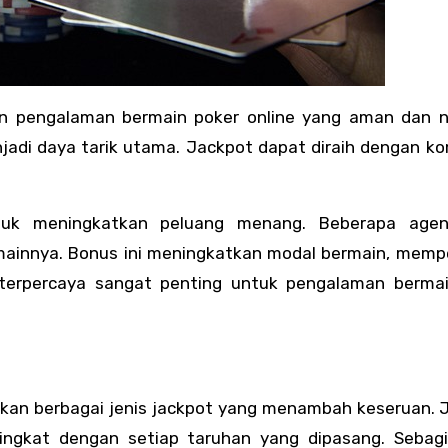
 pengalaman bermain poker online yang aman dan 
njadi daya tarik utama. Jackpot dapat diraih dengan k
tuk meningkatkan peluang menang. Beberapa agen
ainnya. Bonus ini meningkatkan modal bermain, memp
 terpercaya sangat penting untuk pengalaman berma
kan berbagai jenis jackpot yang menambah keseruan. 
ningkat dengan setiap taruhan yang dipasang. Sebagi