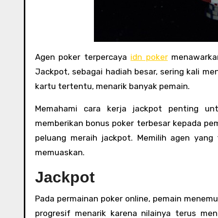
Agen poker terpercaya
idn poker
menawarkan
Jackpot, sebagai hadiah besar, sering kali me
kartu tertentu, menarik banyak pemain.
Memahami cara kerja jackpot penting un
memberikan bonus poker terbesar kepada pem
peluang meraih jackpot. Memilih agen yang
memuaskan.
Jackpot
Pada permainan poker online, pemain menemu
progresif menarik karena nilainya terus me