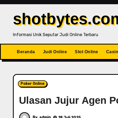
Skip
to
shotbytes.co
content
Informasi Unik Seputar Judi Online Terbaru
Beranda
Judi Online
Slot Online
Casin
Poker Online
Ulasan Jujur Agen P
By
admin
18 Juli 2025