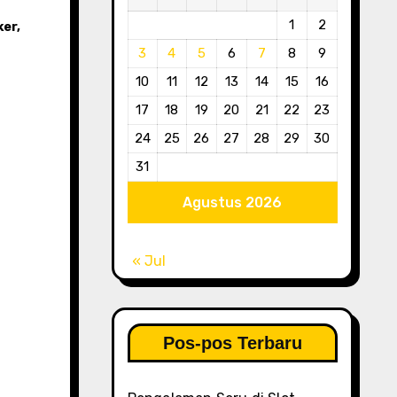
1
2
ker
,
3
4
5
6
7
8
9
10
11
12
13
14
15
16
17
18
19
20
21
22
23
24
25
26
27
28
29
30
31
Agustus 2026
« Jul
Pos-pos Terbaru