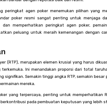
ang peringkat agen poker menemukan pilihan yang m
ndar poker resmi sangat penting untuk menjaga d
 dan memperhatikan peringkat agen poker, pemai
katkan peluang untuk meraih kemenangan dengan ca
an
yer (RTP), merupakan elemen krusial yang harus dikuas
 terkemuka. Ini menandakan proporsi dari total taruh
g signifikan. Semakin tinggi angka RTP, semakin besar 
permainan mereka.
ker yang terpercaya, penting untuk memperhatikan R
i berkontribusi pada pembuatan keputusan yang lebih s