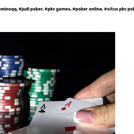
ominoqq
, #
judi poker
, #
pkv games
, #
poker online
, #
situs pkv po