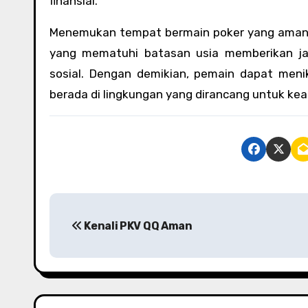
finansial.
Menemukan tempat bermain poker yang aman s
yang mematuhi batasan usia memberikan j
sosial. Dengan demikian, pemain dapat men
berada di lingkungan yang dirancang untuk ke
N
Kenali PKV QQ Aman
a
v
i