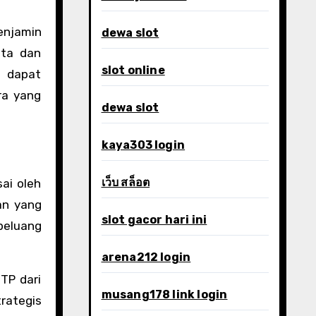
enjamin
dewa slot
ata dan
slot online
n dapat
ra yang
dewa slot
kaya303 login
เว็บ สล็อต
ai oleh
an yang
slot gacor hari ini
peluang
arena212 login
TP dari
musang178 link login
trategis