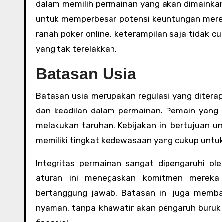
dalam memilih permainan yang akan dimaink
untuk memperbesar potensi keuntungan mereka
ranah poker online, keterampilan saja tidak
yang tak terelakkan.
Batasan Usia
Batasan usia merupakan regulasi yang diter
dan keadilan dalam permainan. Pemain yang 
melakukan taruhan. Kebijakan ini bertujuan
memiliki tingkat kedewasaan yang cukup untuk
Integritas permainan sangat dipengaruhi o
aturan ini menegaskan komitmen mereka
bertanggung jawab. Batasan ini juga mem
nyaman, tanpa khawatir akan pengaruh buruk 