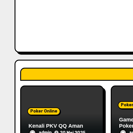
g
a
s
i
p
o
s
Poker
Poker Online
Game
Kenali PKV QQ Aman
Poke
admin
a
20 Mei 2025