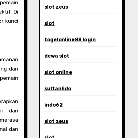
 pemain
slot zeus
tif. Di
r kunci
slot
togelonline88 login
dewa slot
eamanan
ung dan
slot online
 pemain
sultanlido
erapkan
indo62
an dan
 merasa
slot zeus
nal dan
slot