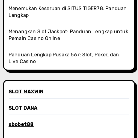
Menemukan Keseruan di SITUS TIGER78: Panduan
Lengkap
Menangkan Slot Jackpot: Panduan Lengkap untuk
Pemain Casino Online
Panduan Lengkap Pusaka 567: Slot, Poker, dan
Live Casino
SLOT MAXWIN
SLOT DANA
sbobet88