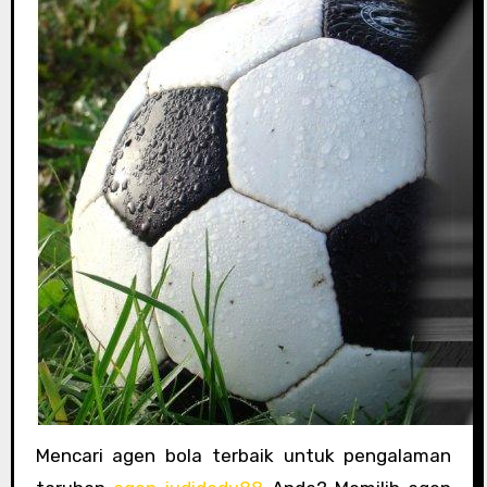
Mencari agen bola terbaik untuk pengalaman