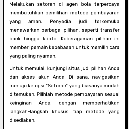
Melakukan setoran di agen bola terpercaya
membutuhkan pemilihan metode pembayaran
yang aman. Penyedia judi terkemuka
menawarkan berbagai pilihan, seperti transfer
bank hingga kripto. Keberagaman pilihan ini
memberi pemain kebebasan untuk memilih cara
yang paling nyaman.
Untuk memulai, kunjungi situs judi pilihan Anda
dan akses akun Anda. Di sana, navigasikan
menuju ke opsi “Setoran” yang biasanya mudah
ditemukan. Pilihlah metode pembayaran sesuai
keinginan Anda, dengan memperhatikan
langkah-langkah khusus tiap metode yang
disediakan.