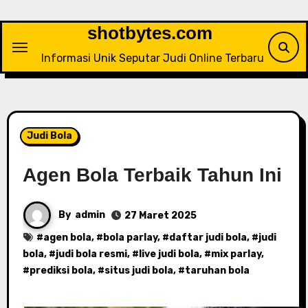
Skip
to
shotbytes.com
content
Informasi Unik Seputar Judi Online Terbaru
Judi Bola
Agen Bola Terbaik Tahun Ini
By
admin
27 Maret 2025
#
agen bola
, #
bola parlay
, #
daftar judi bola
, #
judi
bola
, #
judi bola resmi
, #
live judi bola
, #
mix parlay
,
#
prediksi bola
, #
situs judi bola
, #
taruhan bola