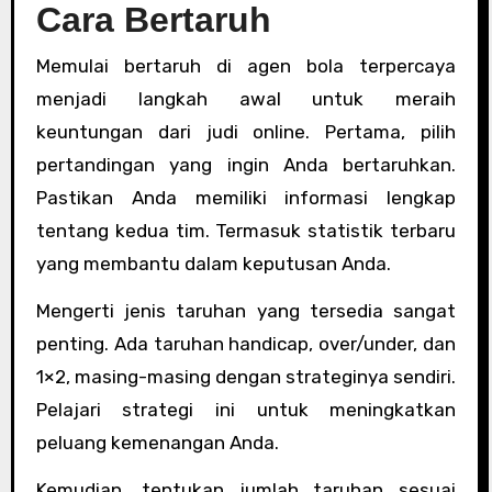
Cara Bertaruh
Memulai bertaruh di agen bola terpercaya
menjadi langkah awal untuk meraih
keuntungan dari judi online. Pertama, pilih
pertandingan yang ingin Anda bertaruhkan.
Pastikan Anda memiliki informasi lengkap
tentang kedua tim. Termasuk statistik terbaru
yang membantu dalam keputusan Anda.
Mengerti jenis taruhan yang tersedia sangat
penting. Ada taruhan handicap, over/under, dan
1×2, masing-masing dengan strateginya sendiri.
Pelajari strategi ini untuk meningkatkan
peluang kemenangan Anda.
Kemudian, tentukan jumlah taruhan sesuai