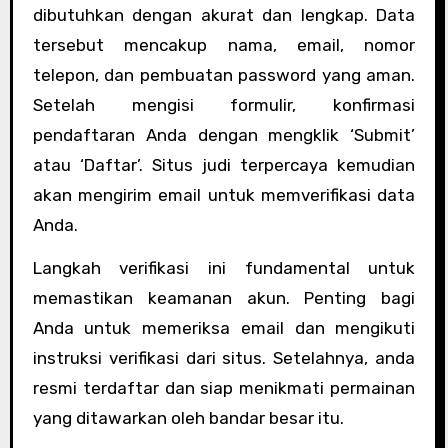
dibutuhkan dengan akurat dan lengkap. Data
tersebut mencakup nama, email, nomor
telepon, dan pembuatan password yang aman.
Setelah mengisi formulir, konfirmasi
pendaftaran Anda dengan mengklik ‘Submit’
atau ‘Daftar’. Situs judi terpercaya kemudian
akan mengirim email untuk memverifikasi data
Anda.
Langkah verifikasi ini fundamental untuk
memastikan keamanan akun. Penting bagi
Anda untuk memeriksa email dan mengikuti
instruksi verifikasi dari situs. Setelahnya, anda
resmi terdaftar dan siap menikmati permainan
yang ditawarkan oleh bandar besar itu.