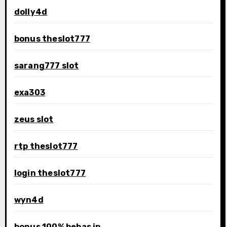
dolly4d
bonus theslot777
sarang777 slot
exa303
zeus slot
rtp theslot777
login theslot777
wyn4d
bonus 100% bebas ip