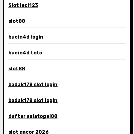
Slot leci123
slot88
bucin4d login
bucin4d toto
slot88
badak178 slot login
badak178 slot login
daftar asiatogel88
slot gacor 2026