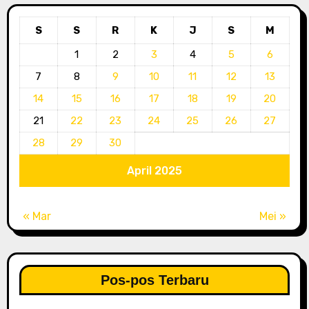
S
S
R
K
J
S
M
1
2
3
4
5
6
7
8
9
10
11
12
13
14
15
16
17
18
19
20
21
22
23
24
25
26
27
28
29
30
April 2025
« Mar
Mei »
Pos-pos Terbaru