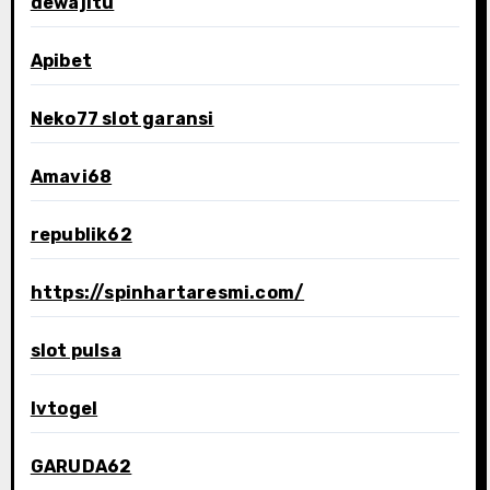
dewajitu
Apibet
Neko77 slot garansi
Amavi68
republik62
https://spinhartaresmi.com/
slot pulsa
lvtogel
GARUDA62