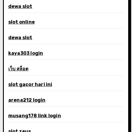
dewa slot
slot online
dewa slot
kaya303 login
เว็บ สล็อต
slot gacor hari ini
arena212 login
musang178 link login
slot zeus