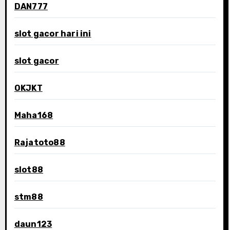
DAN777
slot gacor hari ini
slot gacor
OKJKT
Maha168
Rajatoto88
slot88
stm88
daun123