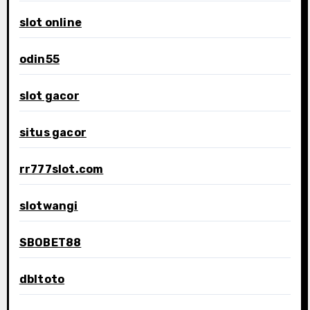
slot online
odin55
slot gacor
situs gacor
rr777slot.com
slotwangi
SBOBET88
dbltoto