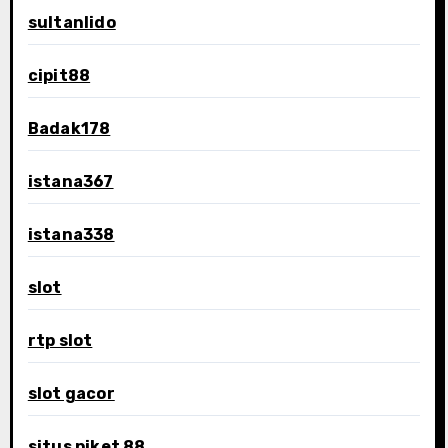
sultanlido
cipit88
Badak178
istana367
istana338
slot
rtp slot
slot gacor
situs piket 88