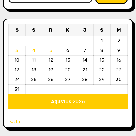
S
S
R
K
J
S
M
1
2
3
4
5
6
7
8
9
10
11
12
13
14
15
16
17
18
19
20
21
22
23
24
25
26
27
28
29
30
31
Agustus 2026
« Jul