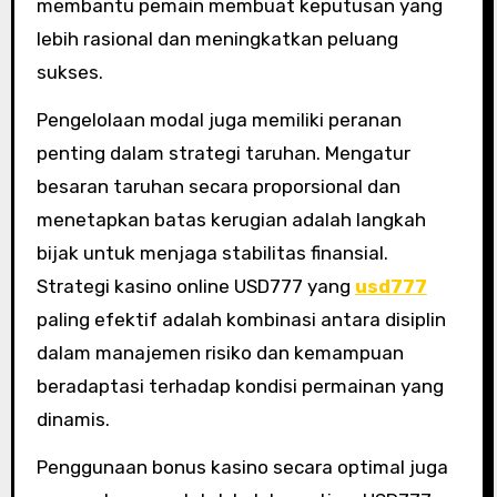
membantu pemain membuat keputusan yang
lebih rasional dan meningkatkan peluang
sukses.
Pengelolaan modal juga memiliki peranan
penting dalam strategi taruhan. Mengatur
besaran taruhan secara proporsional dan
menetapkan batas kerugian adalah langkah
bijak untuk menjaga stabilitas finansial.
Strategi kasino online USD777 yang
usd777
paling efektif adalah kombinasi antara disiplin
dalam manajemen risiko dan kemampuan
beradaptasi terhadap kondisi permainan yang
dinamis.
Penggunaan bonus kasino secara optimal juga