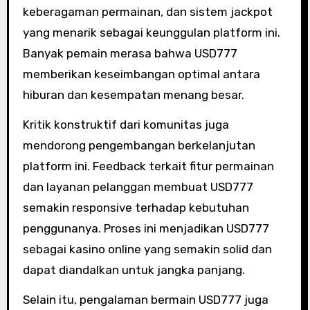
keberagaman permainan, dan sistem jackpot
yang menarik sebagai keunggulan platform ini.
Banyak pemain merasa bahwa USD777
memberikan keseimbangan optimal antara
hiburan dan kesempatan menang besar.
Kritik konstruktif dari komunitas juga
mendorong pengembangan berkelanjutan
platform ini. Feedback terkait fitur permainan
dan layanan pelanggan membuat USD777
semakin responsive terhadap kebutuhan
penggunanya. Proses ini menjadikan USD777
sebagai kasino online yang semakin solid dan
dapat diandalkan untuk jangka panjang.
Selain itu, pengalaman bermain USD777 juga