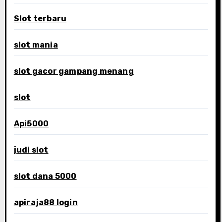
Slot terbaru
slot mania
slot gacor gampang menang
slot
Api5000
judi slot
slot dana 5000
apiraja88 login