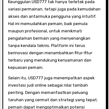
Keunggulan USD777 tak hanya terletak pada
variasi permainan, tetapi juga pada kemudahan
akses dan antarmuka pengguna yang intuitif.
Hal ini memudahkan pemain, baik pemula
maupun profesional, untuk menikmati
pengalaman bermain yang menyenangkan
tanpa kendala teknis. Platform ini terus
berinovasi dengan menambahkan fitur-fitur
terbaru yang mendukung kenyamanan dan
kepuasan pemain.
Selain itu, USD777 juga menempatkan aspek
investasi judi online sebagai nilai tambah
penting. Dengan memanfaatkan peluang
taruhan yang cermat dan strategi yang tepat,
pemain dapat mengoptimalkan potensi