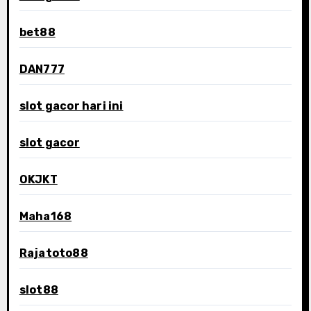
bet88
DAN777
slot gacor hari ini
slot gacor
OKJKT
Maha168
Rajatoto88
slot88