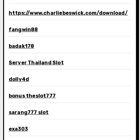
https://www.charliebeswick.com/download/
fangwin88
badak178
Server Thailand Slot
dolly4d
bonus theslot777
sarang777 slot
exa303