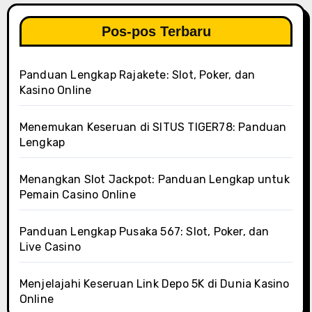
Pos-pos Terbaru
Panduan Lengkap Rajakete: Slot, Poker, dan
Kasino Online
Menemukan Keseruan di SITUS TIGER78: Panduan
Lengkap
Menangkan Slot Jackpot: Panduan Lengkap untuk
Pemain Casino Online
Panduan Lengkap Pusaka 567: Slot, Poker, dan
Live Casino
Menjelajahi Keseruan Link Depo 5K di Dunia Kasino
Online