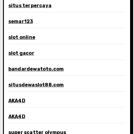
situs terpercaya
semar123
slot online
slot gacor
bandardewatoto.com
situsdewaslot88.com
AKA4D
AKA4D
super scatter olympus