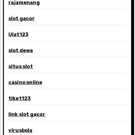
rajamenang
slot gacor
Ulat123
slot dewa
situs slot
casino online
tiket123
link slot gacor
virusbola