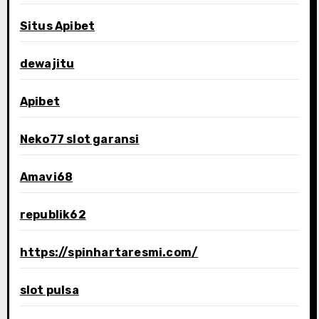
Situs Apibet
dewajitu
Apibet
Neko77 slot garansi
Amavi68
republik62
https://spinhartaresmi.com/
slot pulsa