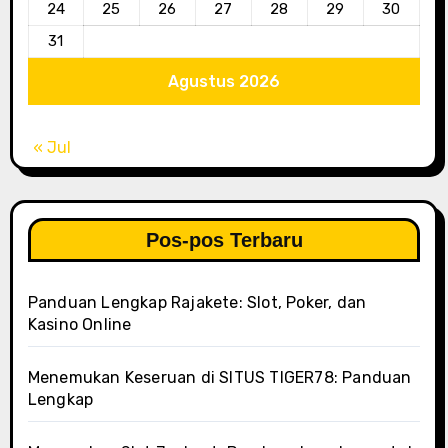
24
25
26
27
28
29
30
31
Agustus 2026
« Jul
Pos-pos Terbaru
Panduan Lengkap Rajakete: Slot, Poker, dan
Kasino Online
Menemukan Keseruan di SITUS TIGER78: Panduan
Lengkap