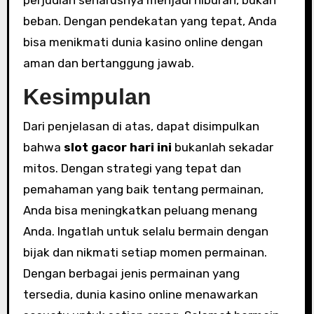
beban. Dengan pendekatan yang tepat, Anda
bisa menikmati dunia kasino online dengan
aman dan bertanggung jawab.
Kesimpulan
Dari penjelasan di atas, dapat disimpulkan
bahwa
slot gacor hari ini
bukanlah sekadar
mitos. Dengan strategi yang tepat dan
pemahaman yang baik tentang permainan,
Anda bisa meningkatkan peluang menang
Anda. Ingatlah untuk selalu bermain dengan
bijak dan nikmati setiap momen permainan.
Dengan berbagai jenis permainan yang
tersedia, dunia kasino online menawarkan