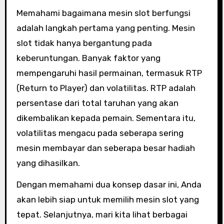
Memahami bagaimana mesin slot berfungsi
adalah langkah pertama yang penting. Mesin
slot tidak hanya bergantung pada
keberuntungan. Banyak faktor yang
mempengaruhi hasil permainan, termasuk RTP
(Return to Player) dan volatilitas. RTP adalah
persentase dari total taruhan yang akan
dikembalikan kepada pemain. Sementara itu,
volatilitas mengacu pada seberapa sering
mesin membayar dan seberapa besar hadiah
yang dihasilkan.
Dengan memahami dua konsep dasar ini, Anda
akan lebih siap untuk memilih mesin slot yang
tepat. Selanjutnya, mari kita lihat berbagai