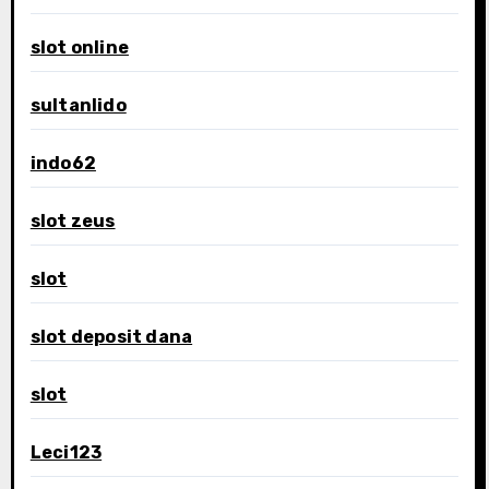
slot online
sultanlido
indo62
slot zeus
slot
slot deposit dana
slot
Leci123