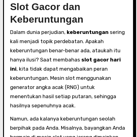
Slot Gacor dan
Keberuntungan
Dalam dunia perjudian,
keberuntungan
sering
kali menjadi topik perdebatan. Apakah
keberuntungan benar-benar ada, ataukah itu
hanya ilusi? Saat membahas
slot gacor hari
ini
, kita tidak dapat mengabaikan peran
keberuntungan. Mesin slot menggunakan
generator angka acak (RNG) untuk
menentukan hasil setiap putaran, sehingga
hasilnya sepenuhnya acak.
Namun, ada kalanya keberuntungan seolah
berpihak pada Anda. Misalnya, bayangkan Anda