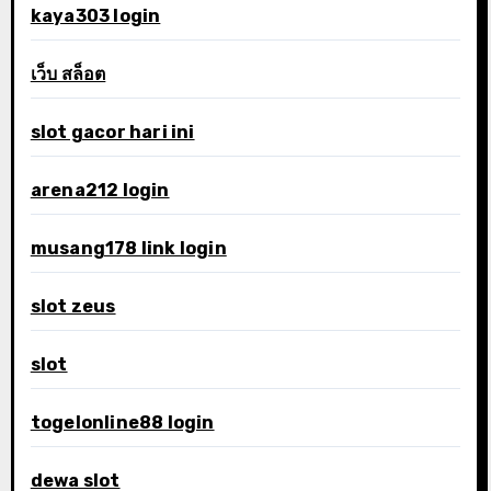
kaya303 login
เว็บ สล็อต
slot gacor hari ini
arena212 login
musang178 link login
slot zeus
slot
togelonline88 login
dewa slot