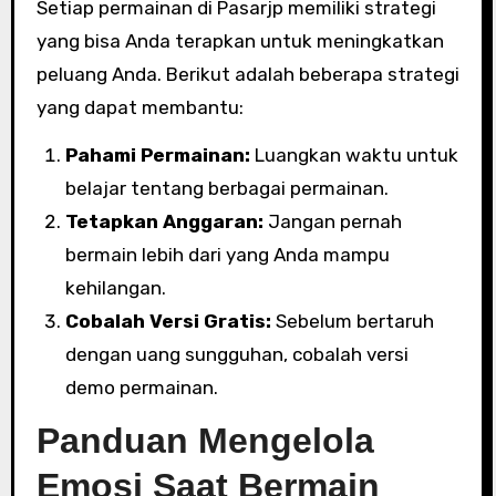
Setiap permainan di Pasarjp memiliki strategi
yang bisa Anda terapkan untuk meningkatkan
peluang Anda. Berikut adalah beberapa strategi
yang dapat membantu:
Pahami Permainan:
Luangkan waktu untuk
belajar tentang berbagai permainan.
Tetapkan Anggaran:
Jangan pernah
bermain lebih dari yang Anda mampu
kehilangan.
Cobalah Versi Gratis:
Sebelum bertaruh
dengan uang sungguhan, cobalah versi
demo permainan.
Panduan Mengelola
Emosi Saat Bermain