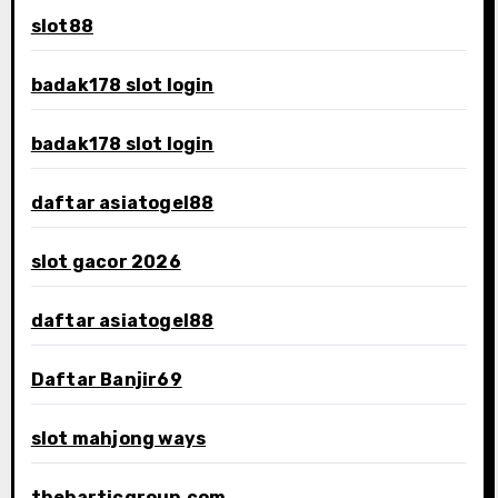
slot88
badak178 slot login
badak178 slot login
daftar asiatogel88
slot gacor 2026
daftar asiatogel88
Daftar Banjir69
slot mahjong ways
thebarticgroup.com