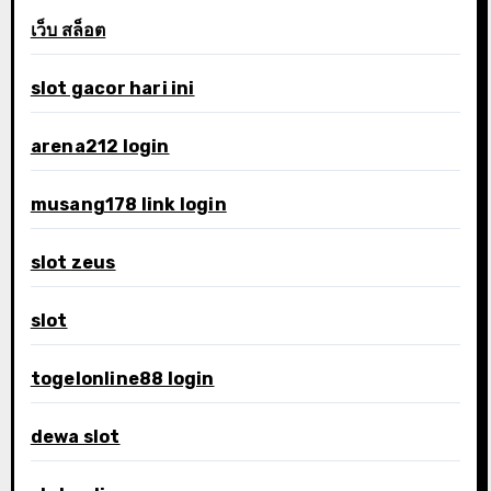
เว็บ สล็อต
slot gacor hari ini
arena212 login
musang178 link login
slot zeus
slot
togelonline88 login
dewa slot