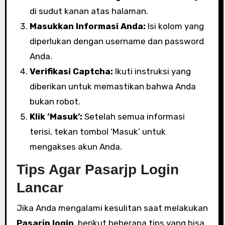
di sudut kanan atas halaman.
Masukkan Informasi Anda:
Isi kolom yang
diperlukan dengan username dan password
Anda.
Verifikasi Captcha:
Ikuti instruksi yang
diberikan untuk memastikan bahwa Anda
bukan robot.
Klik ‘Masuk’:
Setelah semua informasi
terisi, tekan tombol ‘Masuk’ untuk
mengakses akun Anda.
Tips Agar Pasarjp Login
Lancar
Jika Anda mengalami kesulitan saat melakukan
Pasarjp login
, berikut beberapa tips yang bisa