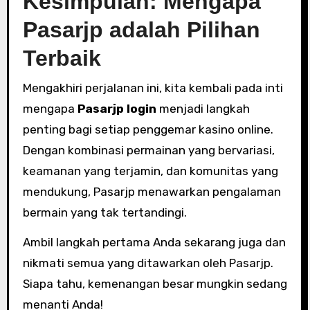
Kesimpulan: Mengapa
Pasarjp adalah Pilihan
Terbaik
Mengakhiri perjalanan ini, kita kembali pada inti
mengapa
Pasarjp login
menjadi langkah
penting bagi setiap penggemar kasino online.
Dengan kombinasi permainan yang bervariasi,
keamanan yang terjamin, dan komunitas yang
mendukung, Pasarjp menawarkan pengalaman
bermain yang tak tertandingi.
Ambil langkah pertama Anda sekarang juga dan
nikmati semua yang ditawarkan oleh Pasarjp.
Siapa tahu, kemenangan besar mungkin sedang
menanti Anda!