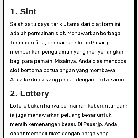
1. Slot
Salah satu daya tarik utama dari platform ini
adalah permainan slot. Menawarkan berbagai
tema dan fitur, permainan slot di Pasarjp
memberikan pengalaman yang menyenangkan
bagi para pemain. Misalnya, Anda bisa mencoba
slot bertema petualangan yang membawa
Anda ke dunia yang penuh dengan harta karun.
2. Lottery
Lotere bukan hanya permainan keberuntungan;
ia juga menawarkan peluang besar untuk
meraih kemenangan besar. Di Pasarjp, Anda
dapat membeli tiket dengan harga yang