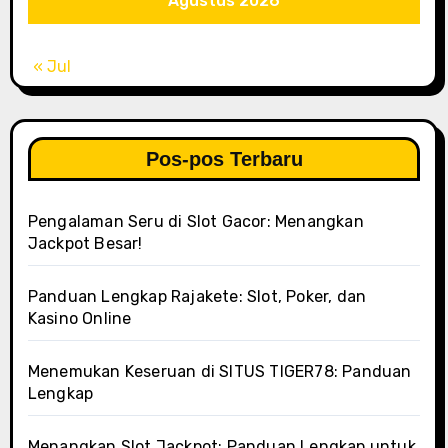
Agustus 2026
« Jul
Pos-pos Terbaru
Pengalaman Seru di Slot Gacor: Menangkan
Jackpot Besar!
Panduan Lengkap Rajakete: Slot, Poker, dan
Kasino Online
Menemukan Keseruan di SITUS TIGER78: Panduan
Lengkap
Menangkan Slot Jackpot: Panduan Lengkap untuk