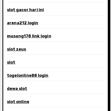
slot gacor hari ini
arena212 login
musang178 link login
slot zeus
slot
togelonline88 login
dewa slot
slot online