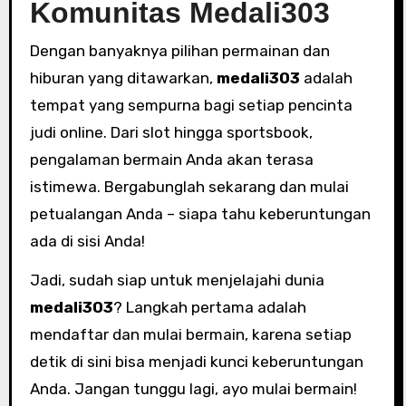
Komunitas Medali303
Dengan banyaknya pilihan permainan dan
hiburan yang ditawarkan,
medali303
adalah
tempat yang sempurna bagi setiap pencinta
judi online. Dari slot hingga sportsbook,
pengalaman bermain Anda akan terasa
istimewa. Bergabunglah sekarang dan mulai
petualangan Anda – siapa tahu keberuntungan
ada di sisi Anda!
Jadi, sudah siap untuk menjelajahi dunia
medali303
? Langkah pertama adalah
mendaftar dan mulai bermain, karena setiap
detik di sini bisa menjadi kunci keberuntungan
Anda. Jangan tunggu lagi, ayo mulai bermain!