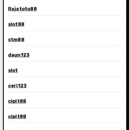
Rajatoto88
slot88
stm88
daun123
slot
ceri123
cipit88
cipit88