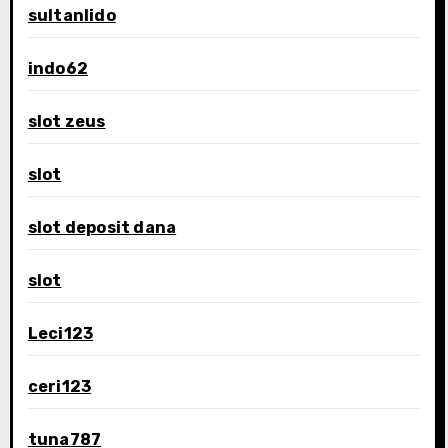
sultanlido
indo62
slot zeus
slot
slot deposit dana
slot
Leci123
ceri123
tuna787