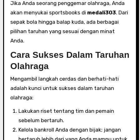
Jika Anda seorang penggemar olahraga, Anda
akan menyukai sportsbooks di
medali303
. Dari
sepak bola hingga balap kuda, ada berbagai
pilihan taruhan yang sesuai dengan minat
Anda.
Cara Sukses Dalam Taruhan
Olahraga
Mengambil langkah cerdas dan berhati-hati
adalah kunci untuk sukses dalam taruhan
olahraga:
Lakukan riset tentang tim dan pemain
sebelum bertaruh.
Kelola bankroll Anda dengan bijak; jangan
bertaruh lebih dari yang Anda mampu untuk