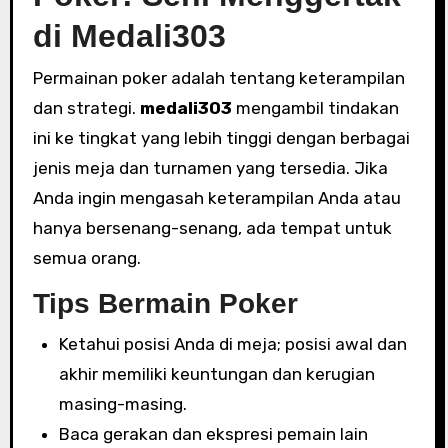
di Medali303
Permainan poker adalah tentang keterampilan
dan strategi.
medali303
mengambil tindakan
ini ke tingkat yang lebih tinggi dengan berbagai
jenis meja dan turnamen yang tersedia. Jika
Anda ingin mengasah keterampilan Anda atau
hanya bersenang-senang, ada tempat untuk
semua orang.
Tips Bermain Poker
Ketahui posisi Anda di meja; posisi awal dan
akhir memiliki keuntungan dan kerugian
masing-masing.
Baca gerakan dan ekspresi pemain lain