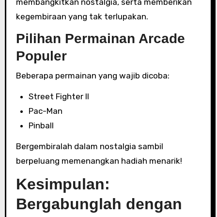
membangkitkan nostalgia, serta memberikan
kegembiraan yang tak terlupakan.
Pilihan Permainan Arcade
Populer
Beberapa permainan yang wajib dicoba:
Street Fighter II
Pac-Man
Pinball
Bergembiralah dalam nostalgia sambil
berpeluang memenangkan hadiah menarik!
Kesimpulan:
Bergabunglah dengan