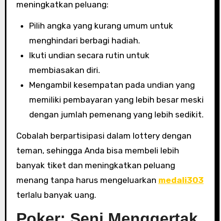
meningkatkan peluang:
Pilih angka yang kurang umum untuk
menghindari berbagi hadiah.
Ikuti undian secara rutin untuk
membiasakan diri.
Mengambil kesempatan pada undian yang
memiliki pembayaran yang lebih besar meski
dengan jumlah pemenang yang lebih sedikit.
Cobalah berpartisipasi dalam lottery dengan
teman, sehingga Anda bisa membeli lebih
banyak tiket dan meningkatkan peluang
menang tanpa harus mengeluarkan
medali303
terlalu banyak uang.
Poker: Seni Menggertak