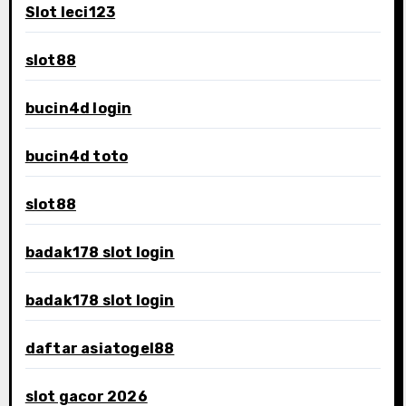
Slot leci123
slot88
bucin4d login
bucin4d toto
slot88
badak178 slot login
badak178 slot login
daftar asiatogel88
slot gacor 2026