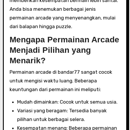
memberikan kesempatan bermain lebih santai.
Anda bisa menemukan berbagai jenis
permainan arcade yang menyenangkan, mulai
dari balapan hingga puzzle.
Mengapa Permainan Arcade
Menjadi Pilihan yang
Menarik?
Permainan arcade di bandar77 sangat cocok
untuk mengisi waktu luang. Beberapa
keuntungan dari permainan ini meliputi:
Mudah dimainkan: Cocok untuk semua usia.
Variasi yang beragam: Tersedia banyak
pilihan untuk berbagai selera.
Kesempatan menang: Beberapa permainan