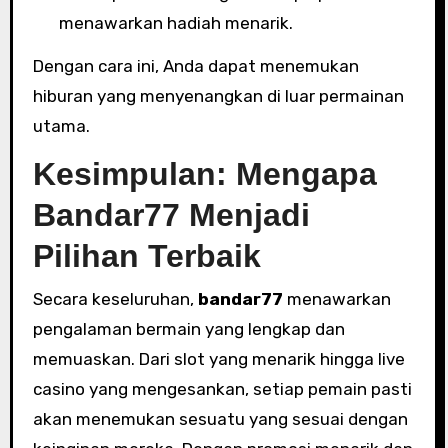
menawarkan hadiah menarik.
Dengan cara ini, Anda dapat menemukan
hiburan yang menyenangkan di luar permainan
utama.
Kesimpulan: Mengapa
Bandar77 Menjadi
Pilihan Terbaik
Secara keseluruhan,
bandar77
menawarkan
pengalaman bermain yang lengkap dan
memuaskan. Dari slot yang menarik hingga live
casino yang mengesankan, setiap pemain pasti
akan menemukan sesuatu yang sesuai dengan