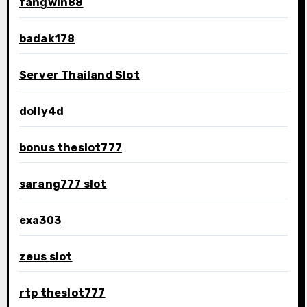
fangwin88
badak178
Server Thailand Slot
dolly4d
bonus theslot777
sarang777 slot
exa303
zeus slot
rtp theslot777