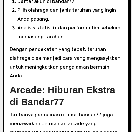
Daftar akun di bandar77.
Pilih olahraga dan jenis taruhan yang ingin
Anda pasang.
Analisis statistik dan performa tim sebelum
memasang taruhan.
Dengan pendekatan yang tepat, taruhan
olahraga bisa menjadi cara yang mengasyikkan
untuk meningkatkan pengalaman bermain
Anda.
Arcade: Hiburan Ekstra
di Bandar77
Tak hanya permainan utama, bandar77 juga
menawarkan permainan arcade yang