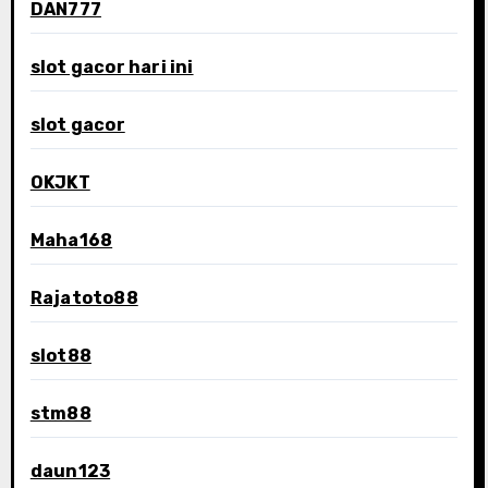
DAN777
slot gacor hari ini
slot gacor
OKJKT
Maha168
Rajatoto88
slot88
stm88
daun123