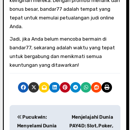
keinginan mereka. Dengan promosi menarik dan
bonus besar, bandar77 adalah tempat yang
tepat untuk memulai petualangan judi online
Anda.
Jadi, jika Anda belum mencoba bermain di
bandar77, sekarang adalah waktu yang tepat
untuk bergabung dan menikmati semua
keuntungan yang ditawarkan!
N
Pucukwin:
Menjelajahi Dunia
a
Menyelami Dunia
PAY4D: Slot, Poker,