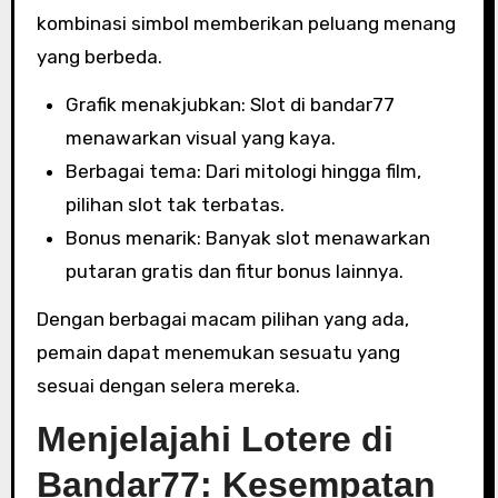
kombinasi simbol memberikan peluang menang
yang berbeda.
Grafik menakjubkan: Slot di bandar77
menawarkan visual yang kaya.
Berbagai tema: Dari mitologi hingga film,
pilihan slot tak terbatas.
Bonus menarik: Banyak slot menawarkan
putaran gratis dan fitur bonus lainnya.
Dengan berbagai macam pilihan yang ada,
pemain dapat menemukan sesuatu yang
sesuai dengan selera mereka.
Menjelajahi Lotere di
Bandar77: Kesempatan