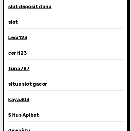
slot deposit dana
slot
Leci123
ceri123
tuna787
situs slot gacor
kaya303
Situs Apibet
dewajitu