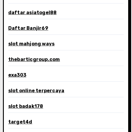
daftar asiatogel88
Daftar Banjir69
slot mahjong ways
thebarticgroup.com
exa303
slot online terpercaya
slot badak178
target4d