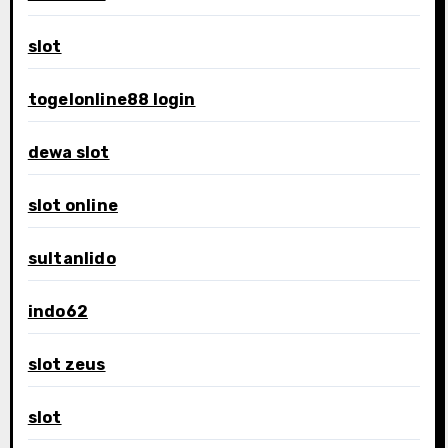
slot
togelonline88 login
dewa slot
slot online
sultanlido
indo62
slot zeus
slot