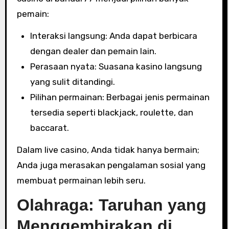
pemain:
Interaksi langsung: Anda dapat berbicara
dengan dealer dan pemain lain.
Perasaan nyata: Suasana kasino langsung
yang sulit ditandingi.
Pilihan permainan: Berbagai jenis permainan
tersedia seperti blackjack, roulette, dan
baccarat.
Dalam live casino, Anda tidak hanya bermain;
Anda juga merasakan pengalaman sosial yang
membuat permainan lebih seru.
Olahraga: Taruhan yang
Menggembirakan di