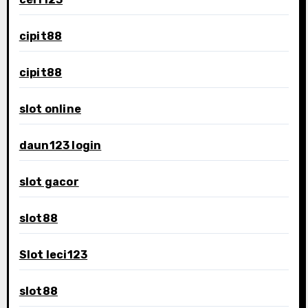
cipit88
cipit88
slot online
daun123 login
slot gacor
slot88
Slot leci123
slot88