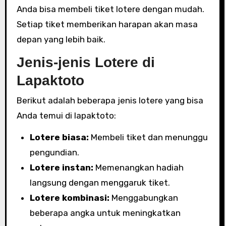
Anda bisa membeli tiket lotere dengan mudah.
Setiap tiket memberikan harapan akan masa
depan yang lebih baik.
Jenis-jenis Lotere di
Lapaktoto
Berikut adalah beberapa jenis lotere yang bisa
Anda temui di lapaktoto:
Lotere biasa:
Membeli tiket dan menunggu
pengundian.
Lotere instan:
Memenangkan hadiah
langsung dengan menggaruk tiket.
Lotere kombinasi:
Menggabungkan
beberapa angka untuk meningkatkan