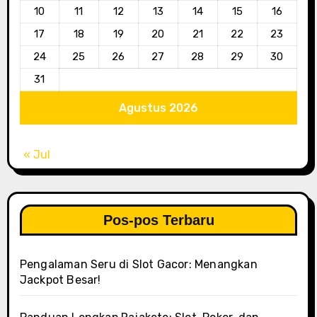
10
11
12
13
14
15
16
17
18
19
20
21
22
23
24
25
26
27
28
29
30
31
Agustus 2026
« Jul
Pos-pos Terbaru
Pengalaman Seru di Slot Gacor: Menangkan
Jackpot Besar!