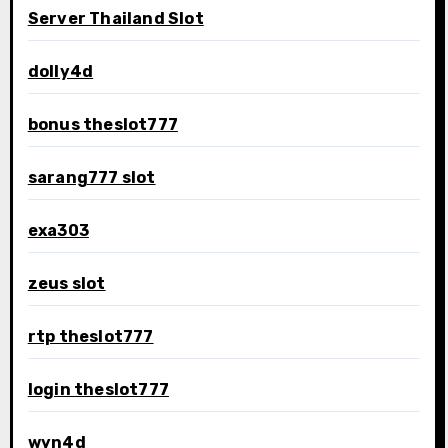
Server Thailand Slot
dolly4d
bonus theslot777
sarang777 slot
exa303
zeus slot
rtp theslot777
login theslot777
wyn4d