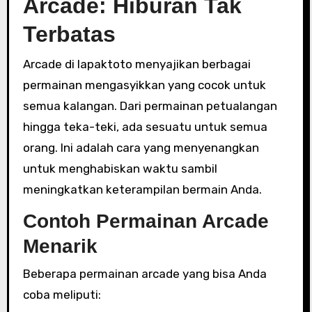
Arcade: Hiburan Tak
Terbatas
Arcade di lapaktoto menyajikan berbagai
permainan mengasyikkan yang cocok untuk
semua kalangan. Dari permainan petualangan
hingga teka-teki, ada sesuatu untuk semua
orang. Ini adalah cara yang menyenangkan
untuk menghabiskan waktu sambil
meningkatkan keterampilan bermain Anda.
Contoh Permainan Arcade
Menarik
Beberapa permainan arcade yang bisa Anda
coba meliputi: