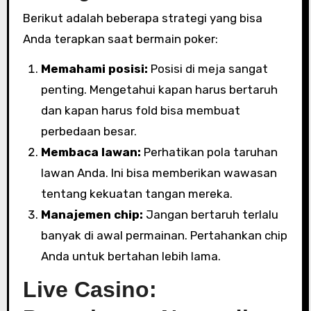
Berikut adalah beberapa strategi yang bisa
Anda terapkan saat bermain poker:
Memahami posisi:
Posisi di meja sangat
penting. Mengetahui kapan harus bertaruh
dan kapan harus fold bisa membuat
perbedaan besar.
Membaca lawan:
Perhatikan pola taruhan
lawan Anda. Ini bisa memberikan wawasan
tentang kekuatan tangan mereka.
Manajemen chip:
Jangan bertaruh terlalu
banyak di awal permainan. Pertahankan chip
Anda untuk bertahan lebih lama.
Live Casino: