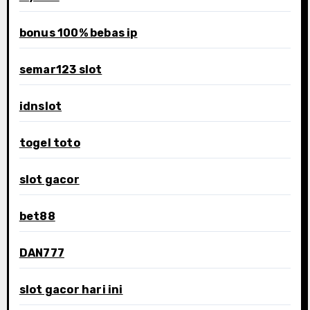
bonus 100% bebas ip
semar123 slot
idnslot
togel toto
slot gacor
bet88
DAN777
slot gacor hari ini