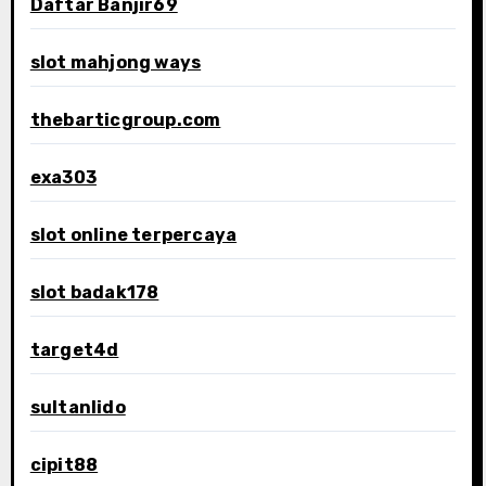
Daftar Banjir69
slot mahjong ways
thebarticgroup.com
exa303
slot online terpercaya
slot badak178
target4d
sultanlido
cipit88