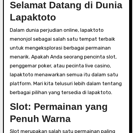
Selamat Datang di Dunia
Lapaktoto
Dalam dunia perjudian online, lapaktoto
menonjol sebagai salah satu tempat terbaik
untuk mengeksplorasi berbagai permainan
menarik. Apakah Anda seorang pencinta slot,
penggemar poker, atau pecinta live casino,
lapaktoto menawarkan semua itu dalam satu
platform. Mari kita telusuri lebih dalam tentang
berbagai pilihan yang tersedia di lapaktoto.
Slot: Permainan yang
Penuh Warna
Slot merupakan salah satu permainan paling