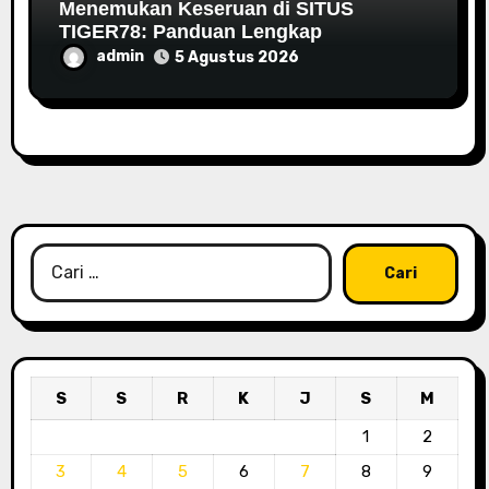
Menemukan Keseruan di SITUS
TIGER78: Panduan Lengkap
admin
5 Agustus 2026
Cari
untuk:
S
S
R
K
J
S
M
1
2
3
4
5
6
7
8
9