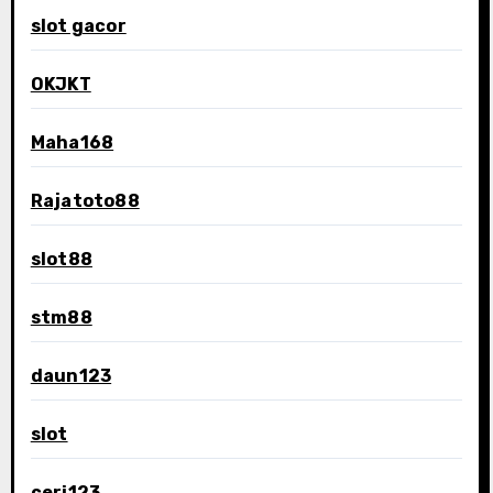
slot gacor
OKJKT
Maha168
Rajatoto88
slot88
stm88
daun123
slot
ceri123