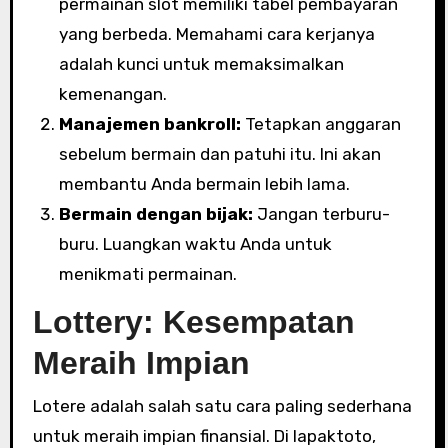
permainan slot memiliki tabel pembayaran
yang berbeda. Memahami cara kerjanya
adalah kunci untuk memaksimalkan
kemenangan.
Manajemen bankroll:
Tetapkan anggaran
sebelum bermain dan patuhi itu. Ini akan
membantu Anda bermain lebih lama.
Bermain dengan bijak:
Jangan terburu-
buru. Luangkan waktu Anda untuk
menikmati permainan.
Lottery: Kesempatan
Meraih Impian
Lotere adalah salah satu cara paling sederhana
untuk meraih impian finansial. Di lapaktoto,