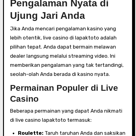
Pengalaman Nyata di
Ujung Jari Anda
Jika Anda mencari pengalaman kasino yang
lebih otentik, live casino di lapaktoto adalah
pilihan tepat. Anda dapat bermain melawan
dealer langsung melalui streaming video. Ini
memberikan pengalaman yang tak tertandingi,
seolah-olah Anda berada di kasino nyata.
Permainan Populer di Live
Casino
Beberapa permainan yang dapat Anda nikmati
di live casino lapaktoto termasuk:
Roulette:
Taruh taruhan Anda dan saksikan