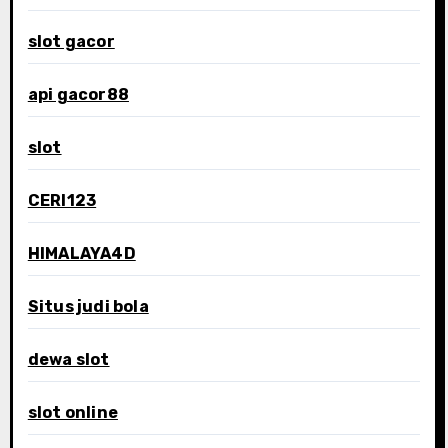
slot gacor
api gacor88
slot
CERI123
HIMALAYA4D
Situs judi bola
dewa slot
slot online