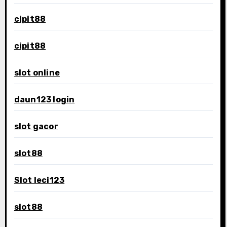
cipit88
cipit88
slot online
daun123 login
slot gacor
slot88
Slot leci123
slot88