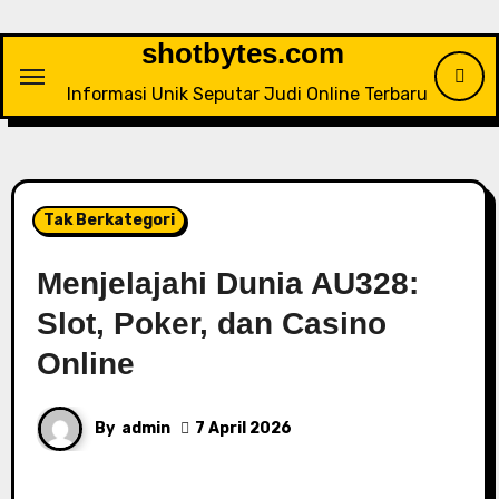
Skip
to
shotbytes.com
content
Informasi Unik Seputar Judi Online Terbaru
Tak Berkategori
Menjelajahi Dunia AU328:
Slot, Poker, dan Casino
Online
By
admin
7 April 2026