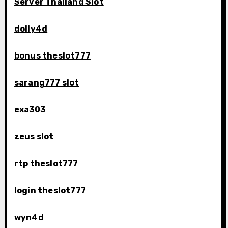
Server Thailand Slot
dolly4d
bonus theslot777
sarang777 slot
exa303
zeus slot
rtp theslot777
login theslot777
wyn4d