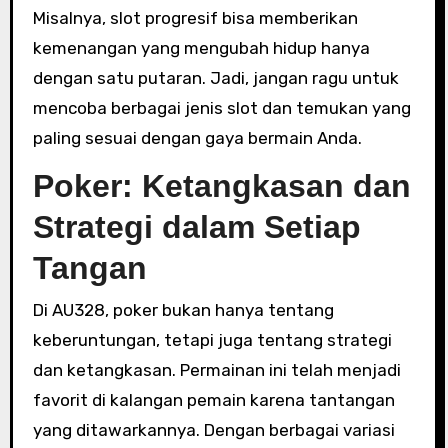
Misalnya, slot progresif bisa memberikan
kemenangan yang mengubah hidup hanya
dengan satu putaran. Jadi, jangan ragu untuk
mencoba berbagai jenis slot dan temukan yang
paling sesuai dengan gaya bermain Anda.
Poker: Ketangkasan dan
Strategi dalam Setiap
Tangan
Di AU328, poker bukan hanya tentang
keberuntungan, tetapi juga tentang strategi
dan ketangkasan. Permainan ini telah menjadi
favorit di kalangan pemain karena tantangan
yang ditawarkannya. Dengan berbagai variasi