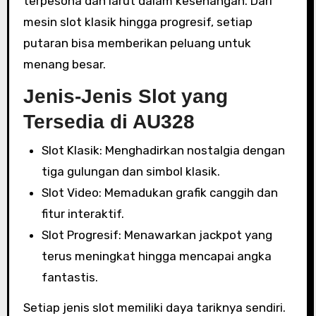
terpesona dan larut dalam kesenangan. Dari
mesin slot klasik hingga progresif, setiap
putaran bisa memberikan peluang untuk
menang besar.
Jenis-Jenis Slot yang
Tersedia di AU328
Slot Klasik: Menghadirkan nostalgia dengan
tiga gulungan dan simbol klasik.
Slot Video: Memadukan grafik canggih dan
fitur interaktif.
Slot Progresif: Menawarkan jackpot yang
terus meningkat hingga mencapai angka
fantastis.
Setiap jenis slot memiliki daya tariknya sendiri.