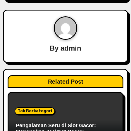
a
s
i
p
By
admin
o
s
Related Post
Tak Berkategori
Pengalaman Seru di Slot Gacor: