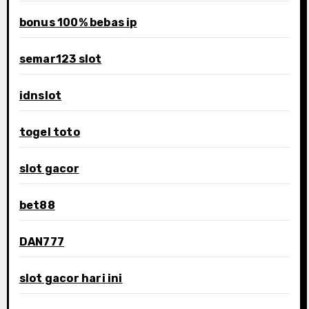
bonus 100% bebas ip
semar123 slot
idnslot
togel toto
slot gacor
bet88
DAN777
slot gacor hari ini