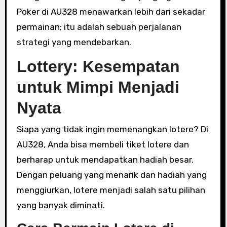
Poker di AU328 menawarkan lebih dari sekadar
permainan; itu adalah sebuah perjalanan
strategi yang mendebarkan.
Lottery: Kesempatan
untuk Mimpi Menjadi
Nyata
Siapa yang tidak ingin memenangkan lotere? Di
AU328, Anda bisa membeli tiket lotere dan
berharap untuk mendapatkan hadiah besar.
Dengan peluang yang menarik dan hadiah yang
menggiurkan, lotere menjadi salah satu pilihan
yang banyak diminati.