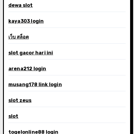
dewa slot
kaya303 login
เว็บ สล็อต
slot gacor hari ini
arena212 login
musang178 link login
slot zeus
slot
togelonline88 login