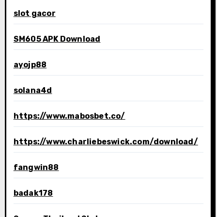
slot gacor
SM605 APK Download
ayojp88
solana4d
https://www.mabosbet.co/
https://www.charliebeswick.com/download/
fangwin88
badak178