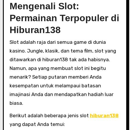
Mengenali Slot:
Permainan Terpopuler di
Hiburan138
Slot adalah raja dari semua game di dunia
kasino. Jungle, klasik, dan tema film, slot yang
ditawarkan di hiburan138 tak ada habisnya.
Namun, apa yang membuat slot ini begitu
menarik? Setiap putaran memberi Anda
kesempatan untuk melampaui batasan
imajinasi Anda dan mendapatkan hadiah luar
biasa.
Berikut adalah beberapa jenis slot
hiburan138
yang dapat Anda temui: