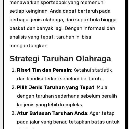
menawarkan sportsbook yang memenuhi
setiap keinginan. Anda dapat bertaruh pada
berbagai jenis olahraga, dari sepak bola hingga
basket dan banyak lagi. Dengan informasi dan
analisis yang tepat, taruhan ini bisa
menguntungkan.
Strategi Taruhan Olahraga
Riset Tim dan Pemain
: Ketahui statistik
dan kondisi terkini sebelum bertaruh.
Pilih Jenis Taruhan yang Tepat
: Mulai
dengan taruhan sederhana sebelum beralih
ke jenis yang lebih kompleks.
Atur Batasan Taruhan Anda
: Agar tetap
pada jalur yang benar, tetapkan batas untuk