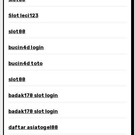
Slot leci123
slot88
bucin4d login
bucin4d toto
slot88
badak178 slot login
badak178 slot login
daftar asiatogel88