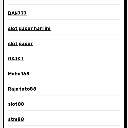
DAN777
slot gacor hari ini
slot gacor
OKJKT
Maha168
Rajatoto88
slot88
stm88