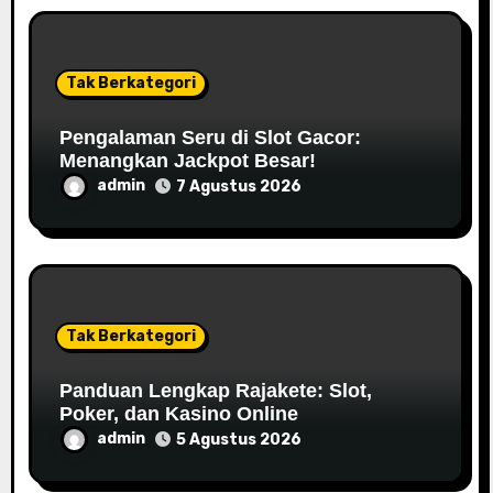
Tak Berkategori
Pengalaman Seru di Slot Gacor:
Menangkan Jackpot Besar!
admin
7 Agustus 2026
Tak Berkategori
Panduan Lengkap Rajakete: Slot,
Poker, dan Kasino Online
admin
5 Agustus 2026