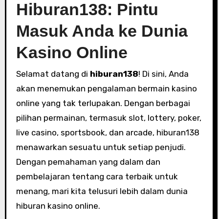
Hiburan138: Pintu
Masuk Anda ke Dunia
Kasino Online
Selamat datang di
hiburan138
! Di sini, Anda
akan menemukan pengalaman bermain kasino
online yang tak terlupakan. Dengan berbagai
pilihan permainan, termasuk slot, lottery, poker,
live casino, sportsbook, dan arcade, hiburan138
menawarkan sesuatu untuk setiap penjudi.
Dengan pemahaman yang dalam dan
pembelajaran tentang cara terbaik untuk
menang, mari kita telusuri lebih dalam dunia
hiburan kasino online.