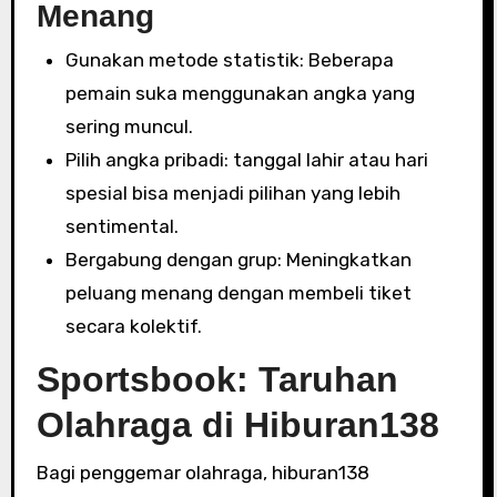
Menang
Gunakan metode statistik: Beberapa
pemain suka menggunakan angka yang
sering muncul.
Pilih angka pribadi: tanggal lahir atau hari
spesial bisa menjadi pilihan yang lebih
sentimental.
Bergabung dengan grup: Meningkatkan
peluang menang dengan membeli tiket
secara kolektif.
Sportsbook: Taruhan
Olahraga di Hiburan138
Bagi penggemar olahraga, hiburan138