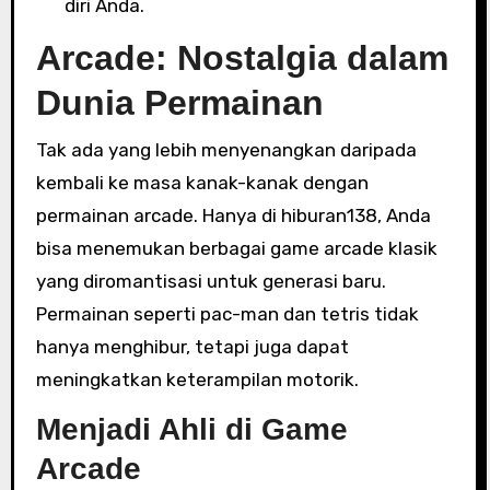
diri Anda.
Arcade: Nostalgia dalam
Dunia Permainan
Tak ada yang lebih menyenangkan daripada
kembali ke masa kanak-kanak dengan
permainan arcade. Hanya di hiburan138, Anda
bisa menemukan berbagai game arcade klasik
yang diromantisasi untuk generasi baru.
Permainan seperti pac-man dan tetris tidak
hanya menghibur, tetapi juga dapat
meningkatkan keterampilan motorik.
Menjadi Ahli di Game
Arcade