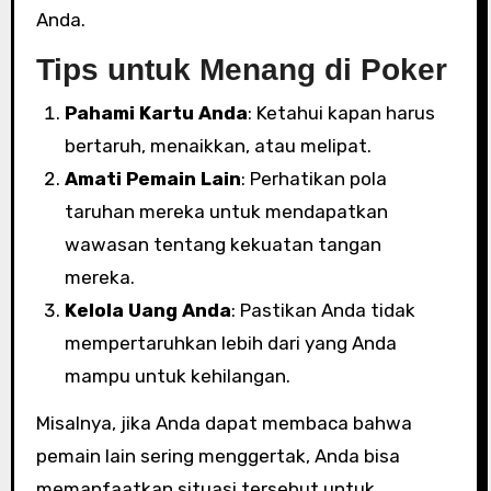
Anda.
Tips untuk Menang di Poker
Pahami Kartu Anda
: Ketahui kapan harus
bertaruh, menaikkan, atau melipat.
Amati Pemain Lain
: Perhatikan pola
taruhan mereka untuk mendapatkan
wawasan tentang kekuatan tangan
mereka.
Kelola Uang Anda
: Pastikan Anda tidak
mempertaruhkan lebih dari yang Anda
mampu untuk kehilangan.
Misalnya, jika Anda dapat membaca bahwa
pemain lain sering menggertak, Anda bisa
memanfaatkan situasi tersebut untuk