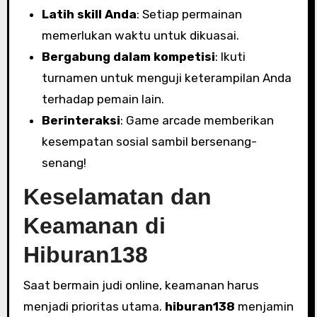
Latih skill Anda
: Setiap permainan
memerlukan waktu untuk dikuasai.
Bergabung dalam kompetisi
: Ikuti
turnamen untuk menguji keterampilan Anda
terhadap pemain lain.
Berinteraksi
: Game arcade memberikan
kesempatan sosial sambil bersenang-
senang!
Keselamatan dan
Keamanan di
Hiburan138
Saat bermain judi online, keamanan harus
menjadi prioritas utama.
hiburan138
menjamin