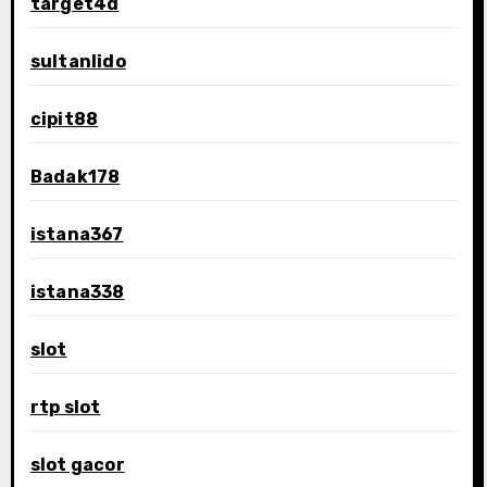
target4d
sultanlido
cipit88
Badak178
istana367
istana338
slot
rtp slot
slot gacor