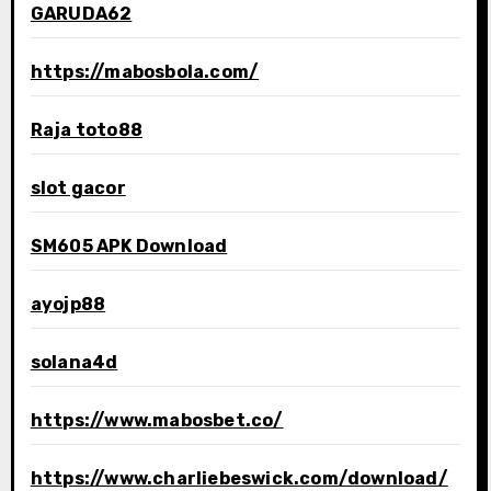
GARUDA62
https://mabosbola.com/
Raja toto88
slot gacor
SM605 APK Download
ayojp88
solana4d
https://www.mabosbet.co/
https://www.charliebeswick.com/download/