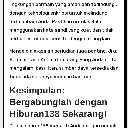
lingkungan bermain yang aman dan terlindungi,
dengan teknologi enkripsi untuk melindungi
data pribadi Anda. Pastikan untuk selalu
menggunakan kata sandi yang kuat dan tidak
berbagi informasi sensitif dengan orang lain.
Mengelola masalah perjudian juga penting. Jika
Anda merasa Anda atau orang yang Anda cintai
mengalami kesulitan, sumber daya tersedia dan
tidak ada salahnya mencari bantuan.
Kesimpulan:
Bergabunglah dengan
Hiburan138 Sekarang!
Dunia hiburan138 menanti Anda dengan ombak